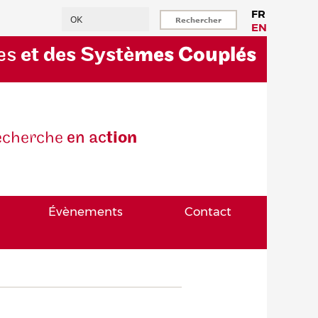
Rechercher
FR
EN
es
et des Systè
mes Couplés
eche
rche
en ac
tion
Évènements
Contact