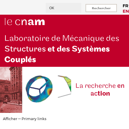
Aller
Rechercher
FR
au
EN
contenu
principal
Laboratoire de Mécanique des
Structures
et des Systè
mes
Couplés
La reche
rche
en
ac
tion
Primary
Afficher — Primary links
links