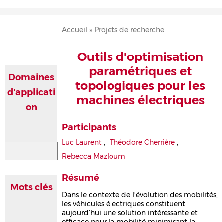
Accueil
Présentation
Recherche
Équipe
Publications
Évènements
Contact
Fil
Accueil
Projets de recherche
d'Ariane
Outils d'optimisation
paramétriques et
Domaines
topologiques pour les
d'applicati
machines électriques
on
Participants
Luc Laurent
,
Théodore Cherrière
,
Rebecca Mazloum
Résumé
Mots clés
Dans le contexte de l'évolution des mobilités,
les véhicules électriques constituent
aujourd’hui une solution intéressante et
efficace pour la mobilité minimisant la