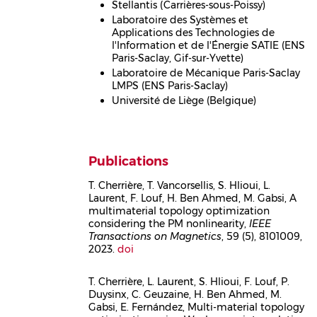
Stellantis (Carrières-sous-Poissy)
Laboratoire des Systèmes et
Applications des Technologies de
l'Information et de l'Énergie SATIE (ENS
Paris-Saclay, Gif-sur-Yvette)
Laboratoire de Mécanique Paris-Saclay
LMPS (ENS Paris-Saclay)
Université de Liège (Belgique)
Publications
T. Cherrière, T. Vancorsellis, S. Hlioui, L.
Laurent, F. Louf, H. Ben Ahmed, M. Gabsi, A
Corps
multimaterial topology optimization
considering the PM nonlinearity,
IEEE
Transactions on Magnetics
, 59 (5), 8101009,
2023.
doi
T. Cherrière, L. Laurent, S. Hlioui, F. Louf, P.
Duysinx, C. Geuzaine, H. Ben Ahmed, M.
Corps
Gabsi, E. Fernández, Multi-material topology