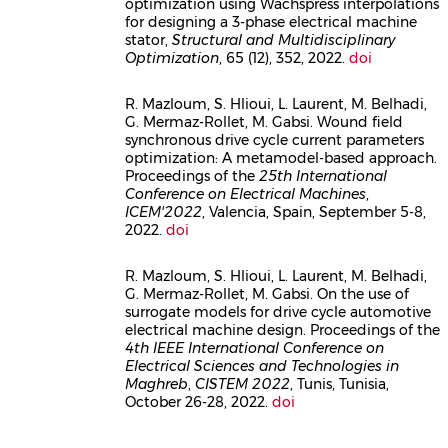
optimization using Wachspress interpolations
for designing a 3-phase electrical machine
stator,
Structural and Multidisciplinary
Optimization
, 65 (12), 352, 2022.
doi
R. Mazloum, S. Hlioui, L. Laurent, M. Belhadi,
G. Mermaz-Rollet, M. Gabsi. Wound field
Corps
synchronous drive cycle current parameters
optimization: A metamodel-based approach.
Proceedings of the
25th International
Conference on Electrical Machines
,
ICEM'2022
, Valencia, Spain, September 5-8,
2022.
doi
R. Mazloum, S. Hlioui, L. Laurent, M. Belhadi,
G. Mermaz-Rollet, M. Gabsi. On the use of
Corps
surrogate models for drive cycle automotive
electrical machine design. Proceedings of the
4th IEEE International Conference on
Electrical Sciences and Technologies in
Maghreb
,
CISTEM 2022
, Tunis, Tunisia,
October 26-28, 2022.
doi