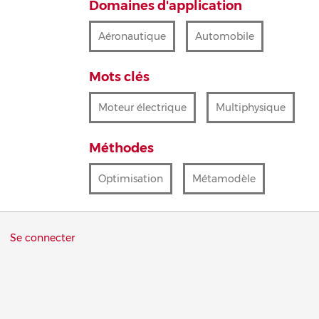
Domaines d'application
Aéronautique
Automobile
Mots clés
Moteur électrique
Multiphysique
Méthodes
Optimisation
Métamodèle
Menu
Se connecter
du
compte
de
l'utilisateur