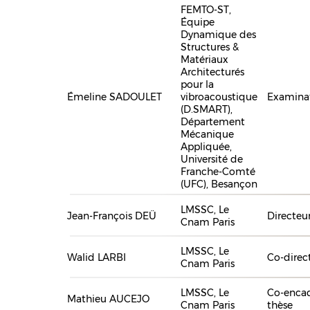
FEMTO-ST,
Équipe
Dynamique des
Structures &
Matériaux
Architecturés
pour la
Émeline SADOULET
vibroacoustique
Examina
(D.SMART),
Département
Mécanique
Appliquée,
Université de
Franche-Comté
(UFC), Besançon
LMSSC, Le
Jean-François DEÜ
Directeu
Cnam Paris
LMSSC, Le
Walid LARBI
Co-direc
Cnam Paris
LMSSC, Le
Co-encad
Mathieu AUCEJO
Cnam Paris
thèse