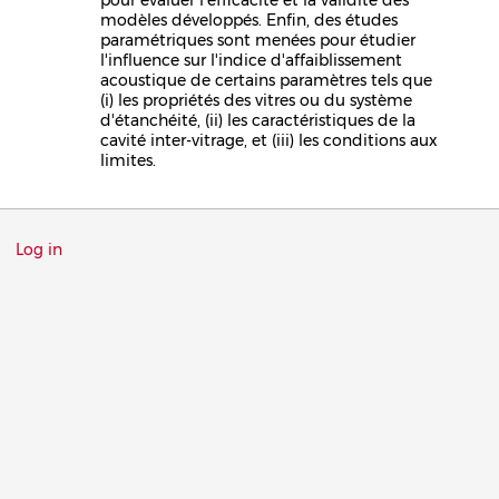
modèles développés. Enfin, des études
paramétriques sont menées pour étudier
l'influence sur l'indice d'affaiblissement
acoustique de certains paramètres tels que
(i) les propriétés des vitres ou du système
d'étanchéité, (ii) les caractéristiques de la
cavité inter-vitrage, et (iii) les conditions aux
limites.
Menu
Log in
du
compte
de
l'utilisateur