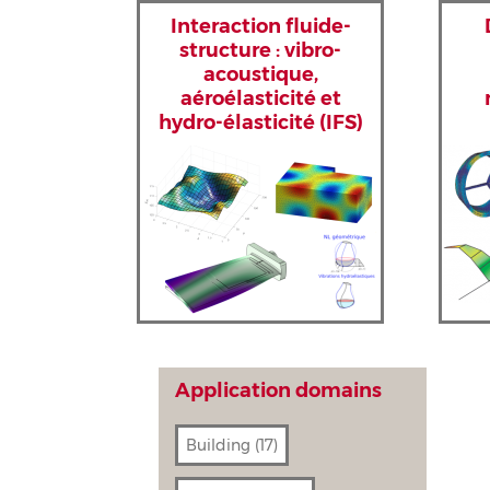
Interaction fluide-
structure : vibro-
acoustique,
aéroélasticité et
hydro-élasticité (IFS)
Application domains
Building
(17)