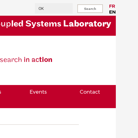
Search
FR
EN
oup
led Systems
Laboratory
se
arch
in ac
tion
s
Events
Contact