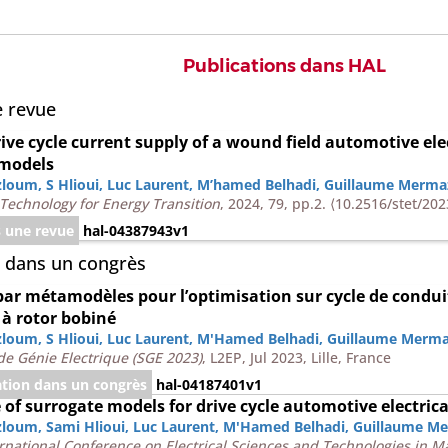
Publications dans HAL
e revue
ive cycle current supply of a wound field automotive el
 models
zloum
,
S Hlioui
,
Luc Laurent
,
M’hamed Belhadi
,
Guillaume Mermaz
Technology for Energy Transition
, 2024, 79, pp.2.
⟨10.2516/stet/20
s une revue
hal-04387943v1
 dans un congrès
ar métamodèles pour l’optimisation sur cycle de condu
à rotor bobiné
zloum
,
S Hlioui
,
Luc Laurent
,
M'Hamed Belhadi
,
Guillaume Merma
e Génie Electrique (SGE 2023)
, L2EP, Jul 2023, Lille, France
ion dans un congrès
hal-04187401v1
 of surrogate models for drive cycle automotive electric
zloum
,
Sami Hlioui
,
Luc Laurent
,
M'Hamed Belhadi
,
Guillaume Me
ernational Conference on Electrical Sciences and Technologies in 