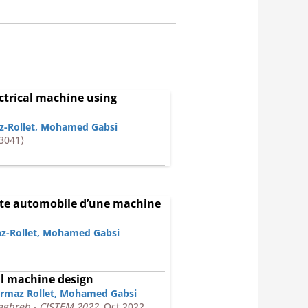
ectrical machine using
-Rollet
,
Mohamed Gabsi
23041⟩
ite automobile d’une machine
z-Rollet
,
Mohamed Gabsi
al machine design
rmaz Rollet
,
Mohamed Gabsi
Maghreb - CISTEM 2022
, Oct 2022,