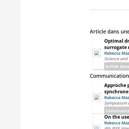
Article dans un
Optimal dr
surrogate
Rebecca Ma
Science and 
Article dan
Communication
Approche p
synchrone 
Rebecca Ma
Symposium d
Communicat
On the use
Rebecca Ma
4th IEEE Int