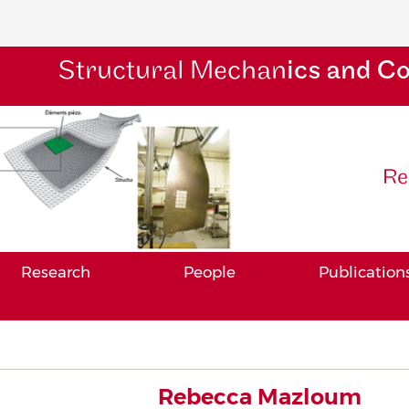
Structural Mechan
ics and C
Re
Research
People
Publication
Rebecca Mazloum