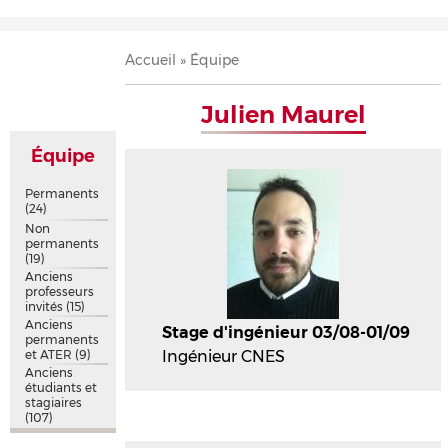
Accueil
Présentation
Recherche
Équipe
Publications
Évènements
Contact
Fil
Accueil
Équipe
d'Ariane
Julien Maurel
Équipe
Permanents
(24)
Non
permanents
(19)
Anciens
professeurs
invités
(15)
Anciens
Stage d'ingénieur 03/08-01/09
permanents
et ATER
(9)
Ingénieur CNES
Anciens
étudiants et
stagiaires
(107)