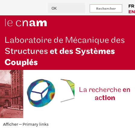
Aller
Rechercher
FR
au
EN
contenu
principal
Laboratoire de Mécanique des
Structures
et des Systè
mes
Couplés
La reche
rche
en
ac
tion
Primary
Afficher — Primary links
links