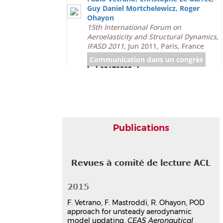
Guy Daniel Mortchelewicz
,
Roger
Ohayon
15th International Forum on
Aeroelasticity and Structural Dynamics,
IFASD 2011
, Jun 2011, Paris, France
Communication dans un congrès
hal-03179285v1
Publications
Revues à comité de lecture ACL
2015
F. Vetrano, F. Mastroddi, R. Ohayon, POD
approach for unsteady aerodynamic
model updating,
CEAS Aeronautical