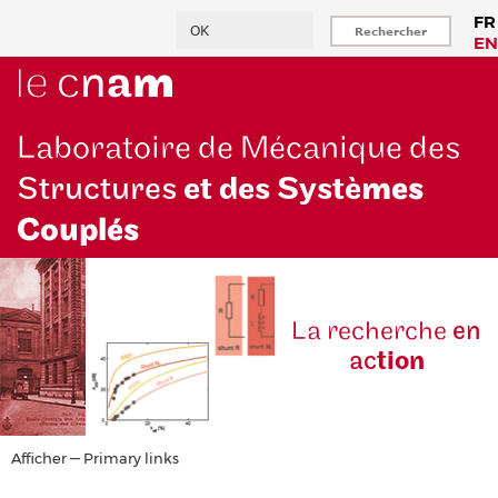
Aller
Rechercher
FR
au
EN
contenu
principal
Laboratoire de Mécanique des
Structures
et des Systè
mes
Couplés
La reche
rche
en
ac
tion
Primary
Afficher — Primary links
links