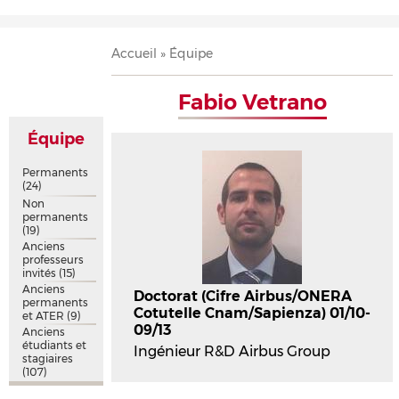
Accueil
Présentation
Recherche
Équipe
Publications
Évènements
Contact
Fil
Accueil
Équipe
d'Ariane
Fabio Vetrano
Équipe
Permanents
(24)
Non
permanents
(19)
Anciens
professeurs
invités
(15)
Anciens
Doctorat (Cifre Airbus/ONERA
permanents
Cotutelle Cnam/Sapienza) 01/10-
et ATER
(9)
09/13
Anciens
étudiants et
Ingénieur R&D Airbus Group
stagiaires
(107)