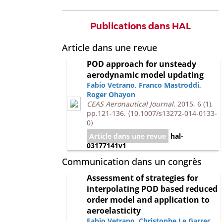
Publications dans HAL
Article dans une revue
POD approach for unsteady
aerodynamic model updating
Fabio Vetrano
,
Franco Mastroddi
,
Roger Ohayon
CEAS Aeronautical Journal
, 2015, 6 (1),
pp.121-136.
⟨10.1007/s13272-014-0133-
0⟩
Article dans une revue
hal-
03177141v1
Communication dans un congrès
Assessment of strategies for
interpolating POD based reduced
order model and application to
aeroelasticity
Fabio Vetrano
,
Christophe Le Garrec
,