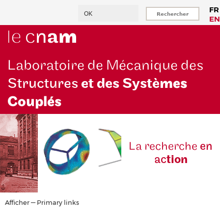
Aller
Rechercher
FR
au
EN
contenu
principal
Laboratoire de Mécanique des
Structures
et des Systè
mes
Couplés
La reche
rche
en
ac
tion
Primary
Afficher — Primary links
links