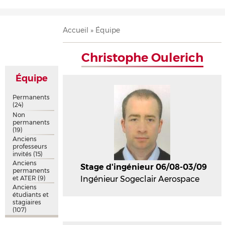
Accueil
Présentation
Recherche
Équipe
Publications
Évènements
Contact
Fil
Accueil
Équipe
d'Ariane
Christophe Oulerich
Équipe
Permanents
(24)
Non
permanents
(19)
Anciens
professeurs
invités
(15)
Anciens
Stage d'ingénieur 06/08-03/09
permanents
et ATER
(9)
Ingénieur Sogeclair Aerospace
Anciens
étudiants et
stagiaires
(107)