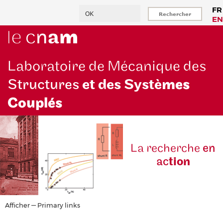
Aller
Rechercher
FR
au
EN
contenu
principal
Laboratoire de Mécanique des
Structures
et des Systè
mes
Couplés
La reche
rche
en
ac
tion
Primary
Afficher — Primary links
links