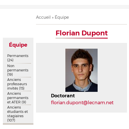
Accueil
Présentation
Recherche
Équipe
Publications
Évènements
Contact
Fil
Accueil
Équipe
d'Ariane
Florian Dupont
Équipe
Permanents
(24)
Non
permanents
(19)
Anciens
professeurs
invités
(15)
Anciens
Doctorant
permanents
et ATER
(9)
florian.dupont@lecnam.net
Anciens
étudiants et
stagiaires
(107)