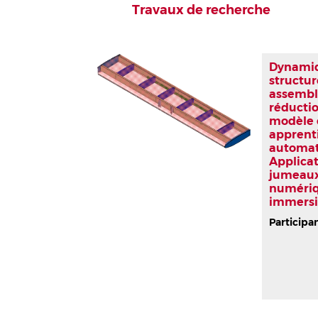
Travaux de recherche
Dynami
structur
assembl
réducti
modèle 
apprent
automat
Applica
jumeau
numéri
immersi
Participa