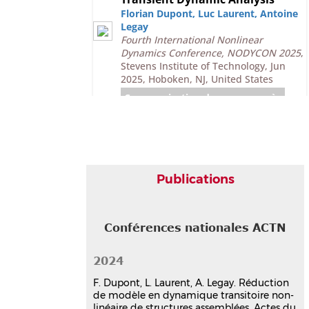
Florian Dupont
,
Luc Laurent
,
Antoine
Legay
Fourth International Nonlinear
Dynamics Conference, NODYCON 2025
,
Stevens Institute of Technology, Jun
2025, Hoboken, NJ, United States
Communication dans un congrès
hal-05080111v1
Réduction de modèle en
dynamique transitoire non-
linéaire de structures
assemblées
Publications
Florian Dupont
,
Luc Laurent
,
Antoine
Legay
16ème Colloque National en Calcul de
Structures (CSMA 2024)
, CNRS; CSMA;
Conférences nationales ACTN
ENS Paris-Saclay; CentraleSupélec,
May 2024, Hyères, France
2024
Communication dans un congrès
hal-04642724v1
F. Dupont, L. Laurent, A. Legay. Réduction
de modèle en dynamique transitoire non-
Poster
linéaire de structures assemblées. Actes du