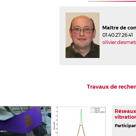
Maître de co
01.40.27.26.41
olivier.desme
Travaux de reche
Réseaux 
vibratio
Participa