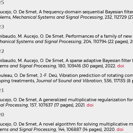
25
Journal of Sound and Vibration
, 2019, 458, pp.376-388.
⟨10.1016/j
ucejo, O. De Smet, A frequency-domain sequential Bayesian filte
Article dans une revue
hal-02179323v1
blems,
Mechanical Systems and Signal Processing
, 232, 112729 (
An optimal Bayesian regularization for force reconstr
Mathieu Aucejo
,
Olivier de Smet
23
Mechanical Systems and Signal Processing
, 2019, 126, pp.98-115
hibaudo, M. Aucejo, O. De Smet, Performances of a family of new s
Article dans une revue
hal-02068524v1
hanical Systems and Signal Processing
, 204, 110794 (22 pages), 
On a space-time regularization for force reconstructi
Mathieu Aucejo
,
Olivier de Smet
,
Jean-François Deü
22
Mechanical Systems and Signal Processing
, 2019, 118, pp.549-56
hibaudo, M. Aucejo, O. De Smet, A sparse adaptive Bayesian filter
Article dans une revue
hal-02068528v1
tems and Signal Processing
, 180, 109416 (30 pages), 2022.
doi
Practical issues on the applicability of Kalman filteri
ouleau, O. De Smet, J.-F. Deü, Vibration prediction of rotating co
structural dynamics
ping treatments,
Journal of Sound and Vibration
, 536, 117135 (8
Mathieu Aucejo
,
Olivier de Smet
,
Jean-François Deü
Journal of Sound and Vibration
, 2019, 442, pp.45-70.
⟨10.1016/j.j
21
Article dans une revue
hal-02068530v1
ucejo, O. De Smet, A generalized multiplicative regularization fo
An iterated multiplicative regularization for force rec
al Processing
, 157, 107637 (17 pages), 2021.
doi
Mathieu Aucejo
,
Olivier de Smet
20
Journal of Sound and Vibration
, 2018, 437, pp.16-28.
⟨10.1016/j.j
Article dans une revue
hal-02068522v1
ucejo, O. De Smet, A novel algorithm for solving multiplicative
A space-frequency multiplicative regularization for fo
tems and Signal Processing
, 144, 106887 (14 pages), 2020.
doi