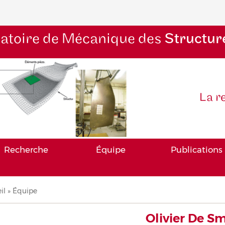
atoire de Mécanique des
Structur
La r
Recherche
Équipe
Publications
il
Équipe
iane
Olivier De S