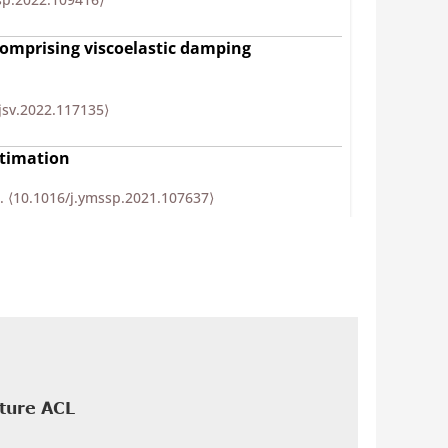
comprising viscoelastic damping
.jsv.2022.117135⟩
stimation
7.
⟨10.1016/j.ymssp.2021.107637⟩
rm regularization problems
7.
⟨10.1016/j.ymssp.2020.106887⟩
ication to force reconstruction problems
.jsv.2019.115135⟩
cture ACL
ing force reconstruction problems