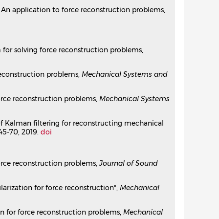
 An application to force reconstruction problems,
10.1016/j.ymssp.2017.10.027⟩
problems
 for solving force reconstruction problems,
⟨10.1016/j.ymssp.2017.10.023⟩
reconstruction problems,
Mechanical Systems and
on for force reconstruction”
force reconstruction problems,
Mechanical Systems
3.
⟨10.1016/j.ymssp.2017.11.026⟩
n
 of Kalman filtering for reconstructing mechanical
 45-70, 2019.
doi
.
⟨10.1016/j.ymssp.2016.09.011⟩
force reconstruction problems,
Journal of Sound
136.
⟨10.1016/j.ymssp.2015.05.004⟩
larization for force reconstruction",
Mechanical
on for force reconstruction problems,
Mechanical