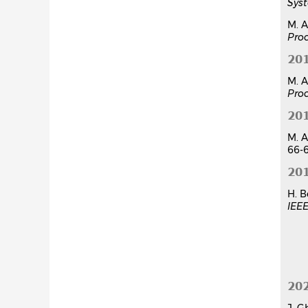
Sys
M. A
Pro
20
M. A
Pro
20
M. A
66-6
20
H. B
IEE
20