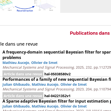
Publications dans
cle dans une revue
A frequency-domain sequential Bayesian filter for spa
problems
Mathieu Aucejo
,
Olivier de Smet
Mechanical Systems and Signal Processing
, 2025, 232, pp.11272
Article dans une revue
hal-05038580v2
Performances of a family of new sequential Bayesian fi
Julian Ghibaudo
,
Mathieu Aucejo
,
Olivier de Smet
Mechanical Systems and Signal Processing
, 2023, 204, pp.11079
Article dans une revue
hal-04221352v1
A Sparse adaptive Bayesian filter for input estimation
Julian Ghibaudo
,
Mathieu Aucejo
,
Olivier de Smet
Mechanical Systems and Signal Processing
, 2022,
⟨10.1016/j.yms