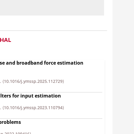
 HAL
rse and broadband force estimation
9.
⟨10.1016/j.ymssp.2025.112729⟩
lters for input estimation
4.
⟨10.1016/j.ymssp.2023.110794⟩
 problems
sp.2022.109416⟩