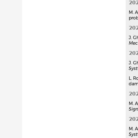
20
M. A
pro
20
J. G
Mec
20
J. G
Sys
L. R
dam
20
M. A
Sign
20
M. A
Sys