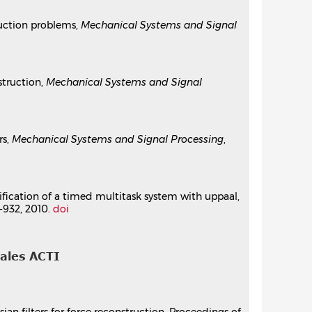
reconstruction
ruction problems,
Mechanical Systems and Signal
ation : PICOF’22
, Oct 2022, Caen, France
ut estimations
struction,
Mechanical Systems and Signal
sur une vision bayésienne unifiée du
rs,
Mechanical Systems and Signal Processing
,
rification of a timed multitask system with uppaal,
21-932, 2010.
doi
nstructing sparse excitation sources
pr 2019, Lyon, France
nales ACTI
sing passive piezoelectric shunts
Smet
ologies, ICAST 2018
, Sep 2018, Seoul, South Korea