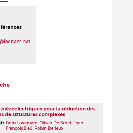
nférences
t@lecnam.net
rche
piézoélectriques pour la réduction des
ns de structures complexes
nts
Boris Lossouarn
,
Olivier De Smet
,
Jean-
François Deü
,
Robin Darleux