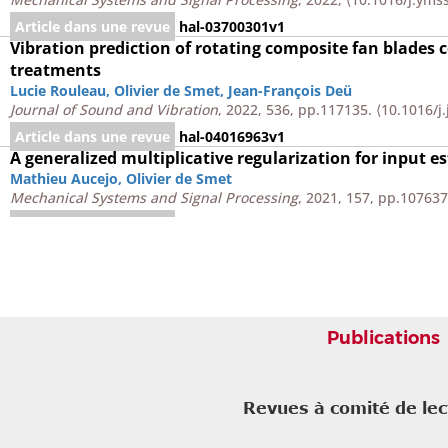
Article dans une revue
hal-03700301v1
Vibration prediction of rotating composite fan blades 
treatments
Lucie Rouleau
,
Olivier de Smet
,
Jean-François Deü
Journal of Sound and Vibration
, 2022, 536, pp.117135.
⟨10.1016/j
Article dans une revue
hal-04016963v1
A generalized multiplicative regularization for input e
Mathieu Aucejo
,
Olivier de Smet
Mechanical Systems and Signal Processing
, 2021, 157, pp.10763
Article dans une revue
hal-03149400v1
A novel algorithm for solving multiplicative mixed-no
Mathieu Aucejo
,
Olivier de Smet
Mechanical Systems and Signal Processing
, 2020, 140, pp.10688
Article dans une revue
hal-02551104v1
Multi-parameter multiplicative regularization: an appl
Publications
Mathieu Aucejo
,
Olivier de Smet
Journal of Sound and Vibration
, 2020, 469, pp.115135.
⟨10.1016/j
Article dans une revue
hal-02424030v1
Revues à comité de le
On a general Iteratively Reweighted algorithm for solv
Mathieu Aucejo
,
Olivier de Smet