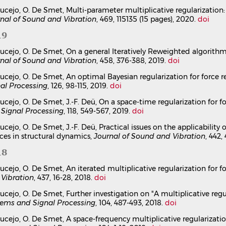
Mathieu Aucejo
,
Olivier de Smet
ucejo, O. De Smet, Multi-parameter multiplicative regularization:
Mechanical Systems and Signal Processing
, 2018, 104, pp.1-18.
⟨
nal of Sound and Vibration
, 469, 115135 (15 pages), 2020.
doi
Article dans une revue
hal-02068516v1
19
On a full Bayesian inference for force reconstruction 
Mathieu Aucejo
,
Olivier de Smet
ucejo, O. De Smet, On a general Iteratively Reweighted algorithm
Mechanical Systems and Signal Processing
, 2018, 104, pp.36-59.
nal of Sound and Vibration
, 458, 376-388, 2019.
doi
Article dans une revue
hal-02068508v1
ucejo, O. De Smet, An optimal Bayesian regularization for force 
Further investigation on “A multiplicative regularizati
al Processing
, 126, 98-115, 2019.
doi
Mathieu Aucejo
,
Olivier de Smet
ucejo, O. De Smet, J.-F. Deü, On a space-time regularization for 
Mechanical Systems and Signal Processing
, 2018, 104, pp.487-49
Signal Processing
, 118, 549-567, 2019.
doi
Article dans une revue
hal-02068504v1
A multiplicative regularization for force reconstructio
ucejo, O. De Smet, J.-F. Deü, Practical issues on the applicability
ces in structural dynamics,
Journal of Sound and Vibration
, 442,
Mathieu Aucejo
,
Olivier de Smet
Mechanical Systems and Signal Processing
, 2017, 85, pp.730-745
18
Article dans une revue
hal-02068499v1
ucejo, O. De Smet, An iterated multiplicative regularization for 
Bayesian source identification using local priors
Vibration
, 437, 16-28, 2018.
doi
Mathieu Aucejo
,
Olivier de Smet
Mechanical Systems and Signal Processing
, 2016, 66-67, pp.120-
ucejo, O. De Smet, Further investigation on "A multiplicative regu
tems and Signal Processing
, 104, 487-493, 2018.
doi
Article dans une revue
hal-02068262v1
ucejo, O. De Smet, A space-frequency multiplicative regularizati
unication dans un congrès