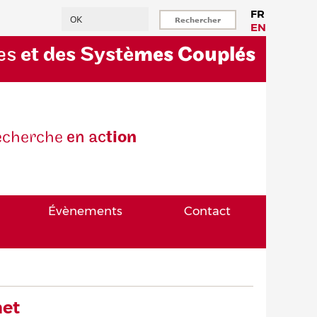
Rechercher
FR
EN
es
et des Systè
mes Couplés
eche
rche
en ac
tion
Évènements
Contact
met