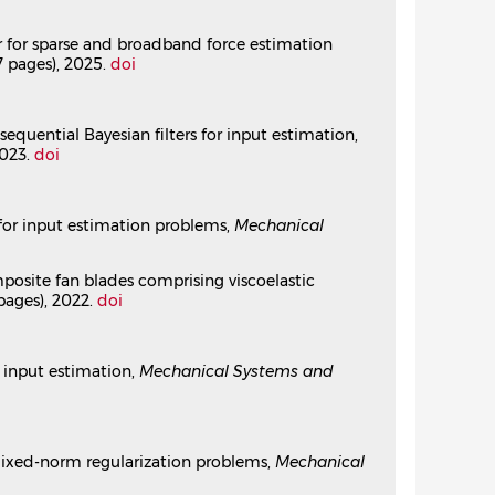
.jsv.2019.06.041⟩
r for sparse and broadband force estimation
27 pages), 2025.
doi
uction problems
.
⟨10.1016/j.ymssp.2019.02.021⟩
equential Bayesian filters for input estimation,
2023.
doi
on problems
7.
⟨10.1016/j.ymssp.2018.09.002⟩
 for input estimation problems,
Mechanical
ng for reconstructing mechanical sources in
mposite fan blades comprising viscoelastic
 pages), 2022.
doi
sv.2018.10.060⟩
r input estimation,
Mechanical Systems and
onstruction problems
sv.2018.09.020⟩
 mixed-norm regularization problems,
Mechanical
rce reconstruction problems