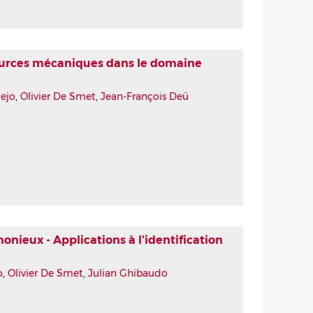
ources mécaniques dans le domaine
ejo
,
Olivier De Smet
,
Jean-François Deü
onieux - Applications à l'identification
o
,
Olivier De Smet
,
Julian Ghibaudo