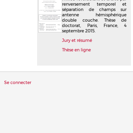
renversement temporel et
séparation de champs sur
antenne hémisphérique
double couche. Thèse de
doctorat, Paris, France, 4
septembre 2015.
Jury et résumé
Thèse en ligne
Menu
Se connecter
du
compte
de
l'utilisateur