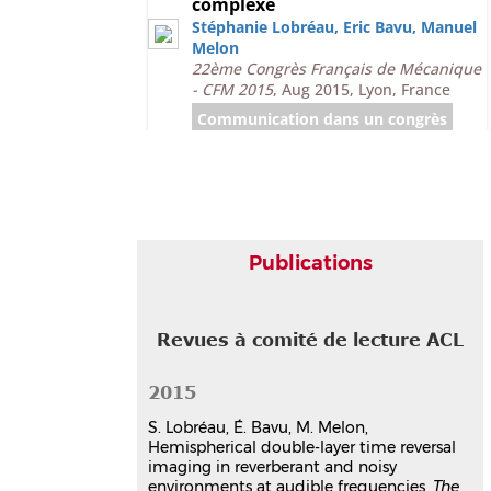
complexe
Stéphanie Lobréau
,
Eric Bavu
,
Manuel
Melon
22ème Congrès Français de Mécanique
- CFM 2015
, Aug 2015, Lyon, France
Communication dans un congrès
hal-02088407v1
Acoustic imaging in confined
and noisy environments using
double layer Time Reversal and
Field Separation Methods
Stéphanie Lobréau
,
Eric Bavu
,
Manuel
Publications
Melon
Forum Acusticum
, Sep 2014, Krakow,
Poland
Revues à comité de lecture ACL
Communication dans un congrès
hal-02088332v1
2015
Sonic Time Reversal Imaging
optimization in reverberating,
S. Lobréau, É. Bavu, M. Melon,
confined or noisy environments
Hemispherical double-layer time reversal
Eric Bavu
,
Manuel Melon
,
Clément
imaging in reverberant and noisy
Auzou
,
Stéphanie Lobréau
,
environments at audible frequencies,
The