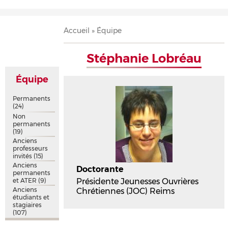
Accueil
Présentation
Recherche
Équipe
Publications
Évènements
Contact
Fil
Accueil
Équipe
d'Ariane
Stéphanie Lobréau
Équipe
Permanents
(24)
Non
permanents
(19)
Anciens
professeurs
invités
(15)
Anciens
Doctorante
permanents
et ATER
(9)
Présidente Jeunesses Ouvrières
Anciens
Chrétiennes (JOC) Reims
étudiants et
stagiaires
(107)