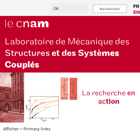
Aller
Rechercher
FR
au
EN
contenu
principal
Laboratoire de Mécanique des
Structures
et des Systè
mes
Couplés
La reche
rche
en
ac
tion
Primary
Afficher — Primary links
links