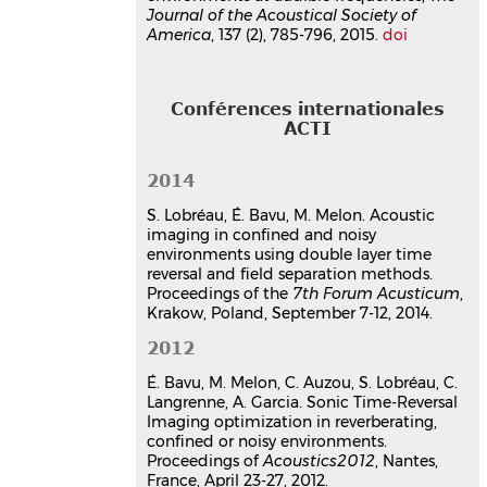
Journal of the Acoustical Society of
Christophe Langrenne
,
Alexandre
America
, 137 (2), 785-796, 2015.
doi
Garcia
Acoustics 2012
, Apr 2012, Nantes,
France
Communication dans un congrès
Conférences internationales
hal-00811124v1
ACTI
Thèse
2014
Imagerie et caractérisation
S. Lobréau, É. Bavu, M. Melon. Acoustic
instationnaire de sources
imaging in confined and noisy
acoustiques en milieu
environments using double layer time
réverbérant et bruité par
reversal and field separation methods.
renversement temporel et
Proceedings of the
7th Forum Acusticum
,
Krakow, Poland, September 7-12, 2014.
séparation de champs sur
antenne hémisphérique double
2012
couche
É. Bavu, M. Melon, C. Auzou, S. Lobréau, C.
Stéphanie Lobréau
Langrenne, A. Garcia. Sonic Time-Reversal
Acoustique [physics.class-ph].
Imaging optimization in reverberating,
Conservatoire national des arts et
confined or noisy environments.
metiers - CNAM, 2015. Français.
⟨NNT :
Proceedings of
Acoustics2012
, Nantes,
2015CNAM0993⟩
France, April 23-27, 2012.