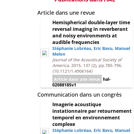
Article dans une revue
Hemispherical double-layer time
reversal imaging in reverberant
and noisy environments at
audible frequencies
Stéphanie Lobréau
,
Eric Bavu
,
Manuel
Melon
Journal of the Acoustical Society of
America
, 2015, 137 (2), pp.785-796.
⟨10.1121/1.4906164⟩
Article dans une revue
hal-
02088185v1
Communication dans un congrès
Imagerie acoustique
instationnaire par retournement
temporel en environnement
complexe
Stéphanie Lobréau
,
Eric Bavu
,
Manuel