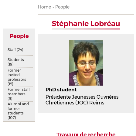
Breadcrumb
Home
People
Stéphanie Lobréau
People
Staff
(24)
Students
(19)
Former
invited
professors
(15)
PhD student
Former staff
members
Présidente Jeunesses Ouvrières
(9)
Chrétiennes (JOC) Reims
Alumni and
former
students
(107)
Travaux de recherche