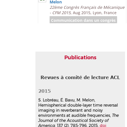
Melon
22ème Congrès Français de Mécanique
- CFM 2015
, Aug 2015, Lyon, France
Communication dans un congrès
hal-02088407v1
Acoustic imaging in confined
and noisy environments using
double layer Time Reversal and
Field Separation Methods
Stéphanie Lobréau
,
Eric Bavu
,
Manuel
Publications
Melon
Forum Acusticum
, Sep 2014, Krakow,
Poland
Revues à comité de lecture ACL
Communication dans un congrès
hal-02088332v1
2015
Sonic Time Reversal Imaging
optimization in reverberating,
S. Lobréau, É. Bavu, M. Melon,
confined or noisy environments
Hemispherical double-layer time reversal
Eric Bavu
,
Manuel Melon
,
Clément
imaging in reverberant and noisy
Auzou
,
Stéphanie Lobréau
,
environments at audible frequencies,
The
Journal of the Acoustical Society of
Christophe Langrenne
,
Alexandre
America
, 137 (2), 785-796, 2015.
doi
Garcia