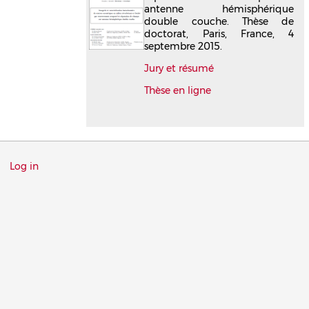
antenne hémisphérique
double couche. Thèse de
doctorat, Paris, France, 4
septembre 2015.
Jury et résumé
Thèse en ligne
Menu
Log in
du
compte
de
l'utilisateur