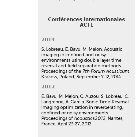
Acoustics 2012
, Apr 2012, Nantes,
France
Communication dans un congrès
Conférences internationales
hal-00811124v1
ACTI
Thèse
2014
Imagerie et caractérisation
S. Lobréau, É. Bavu, M. Melon. Acoustic
instationnaire de sources
imaging in confined and noisy
acoustiques en milieu
environments using double layer time
réverbérant et bruité par
reversal and field separation methods.
renversement temporel et
Proceedings of the
7th Forum Acusticum
,
Krakow, Poland, September 7-12, 2014.
séparation de champs sur
antenne hémisphérique double
2012
couche
É. Bavu, M. Melon, C. Auzou, S. Lobréau, C.
Stéphanie Lobréau
Langrenne, A. Garcia. Sonic Time-Reversal
Acoustique [physics.class-ph].
Imaging optimization in reverberating,
Conservatoire national des arts et
confined or noisy environments.
metiers - CNAM, 2015. Français.
⟨NNT :
Proceedings of
Acoustics2012
, Nantes,
2015CNAM0993⟩
France, April 23-27, 2012.
Thèse
tel-01359612v1