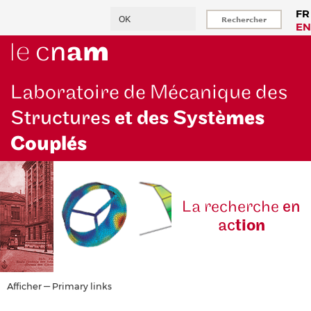
Aller
Rechercher
FR
au
EN
contenu
principal
Laboratoire de Mécanique des
Structures
et des Systè
mes
Couplés
La reche
rche
en
ac
tion
Primary
Afficher — Primary links
links