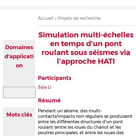
Accueil
Présentation
Recherche
Équipe
Publications
Évènements
Contact
Fil
Accueil
Projets de recherche
d'Ariane
Simulation multi-échelles
en temps d'un pont
Domaines
roulant sous séismes via
d'applicati
l'approche HATI
on
Participants
Sijia Li
Résumé
Pendant un séisme, des multi-
Mots clés
contacts/impacts non réguliers se produisent
entre les différentes structures d'un pont
roulant (entre les roues du chariot et les
poutres principales, et entre les roues des