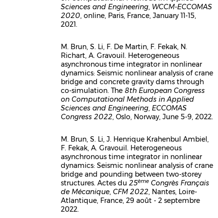
Sciences and Engineering
,
WCCM-ECCOMAS
2020
, online, Paris, France, January 11-15,
2021.
M. Brun, S. Li, F. De Martin, F. Fekak, N.
Richart, A. Gravouil. Heterogeneous
Corps
asynchronous time integrator in nonlinear
dynamics: Seismic nonlinear analysis of crane
bridge and concrete gravity dams through
co-simulation. The
8th European Congress
on Computational Methods in Applied
Sciences and Engineering
,
ECCOMAS
Congress 2022
, Oslo, Norway, June 5-9, 2022.
M. Brun, S. Li, J. Henrique Krahenbul Ambiel,
F. Fekak, A. Gravouil. Heterogeneous
Corps
asynchronous time integrator in nonlinear
dynamics: Seismic nonlinear analysis of crane
bridge and pounding between two-storey
ème
structures. Actes du
25
Congrès Français
de Mécanique
,
CFM 2022
, Nantes, Loire-
Atlantique, France, 29 août - 2 septembre
2022.