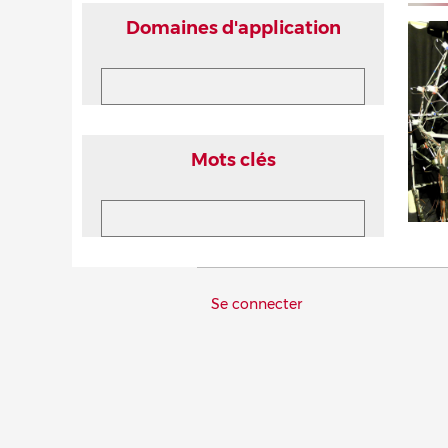
Domaines d'application
Mots clés
Menu
Se connecter
du
compte
de
l'utilisateur