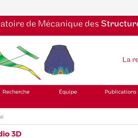
atoire de Mécanique des
Structur
La r
Recherche
Équipe
Publications
il
iane
dio 3D