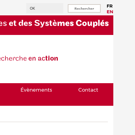
Rechercher
FR
EN
es
et des Systè
mes Couplés
eche
rche
en ac
tion
Évènements
Contact