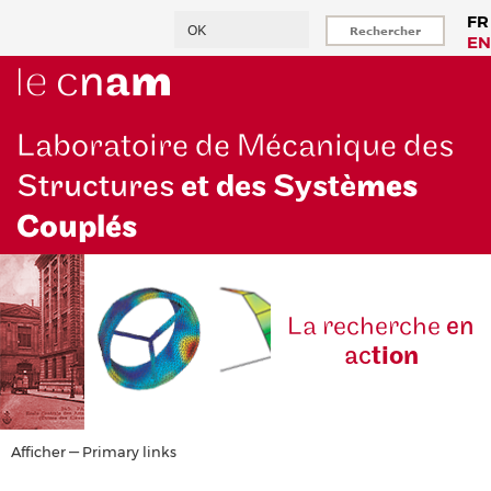
Aller
Rechercher
FR
au
EN
contenu
principal
Laboratoire de Mécanique des
Structures
et des Systè
mes
Couplés
La reche
rche
en
ac
tion
Primary
Afficher — Primary links
links