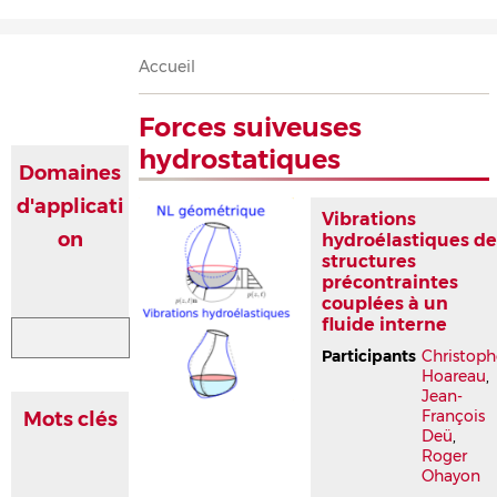
Accueil
Présentation
Recherche
Équipe
Publications
Évènements
Contact
Fil
Accueil
d'Ariane
Forces suiveuses
hydrostatiques
Domaines
d'applicati
Vibrations
on
hydroélastiques d
structures
précontraintes
couplées à un
fluide interne
Participants
Christoph
Hoareau
,
Jean-
François
Mots clés
Deü
,
Roger
Ohayon