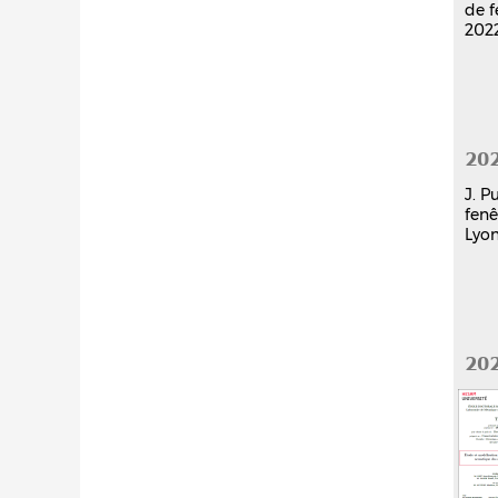
de f
2022
20
J. P
fenê
Lyon
20