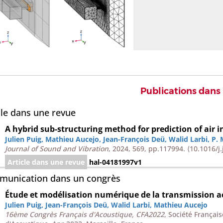
Publications dans
cle dans une revue
A hybrid sub-structuring method for prediction of air 
Julien Puig
,
Mathieu Aucejo
,
Jean-François Deü
,
Walid Larbi
,
P. 
Journal of Sound and Vibration
, 2024, 569, pp.117994.
⟨10.1016/j
Article dans une revue
hal-04181997v1
unication dans un congrès
Étude et modélisation numérique de la transmission ac
Julien Puig
,
Jean-François Deü
,
Walid Larbi
,
Mathieu Aucejo
16ème Congrès Français d'Acoustique, CFA2022
, Société Françai