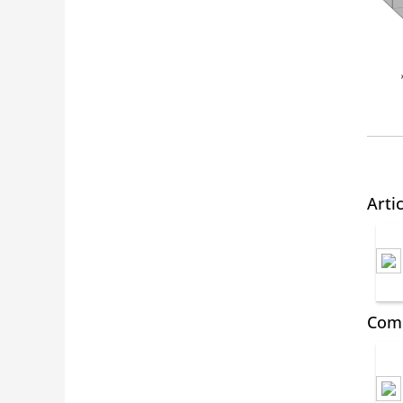
Arti
Comm