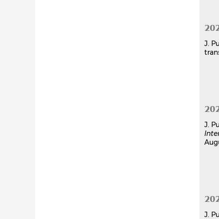
20
J. P
tran
20
J. P
Inte
Augu
20
J. P