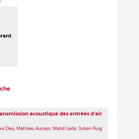
orant
rche
ransmission acoustique des entrées d'air
ois Deü
,
Mathieu Aucejo
,
Walid Larbi
,
Julien Puig