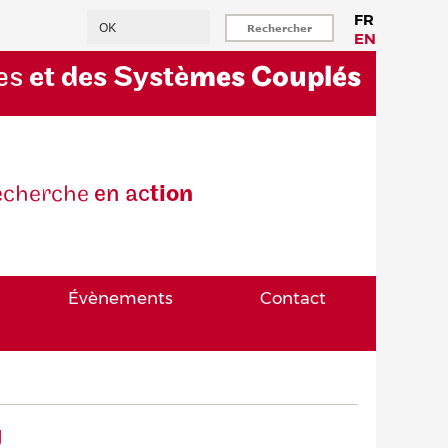
Rechercher
FR
EN
es
et des Systè
mes Couplés
eche
rche
en ac
tion
Évènements
Contact
g