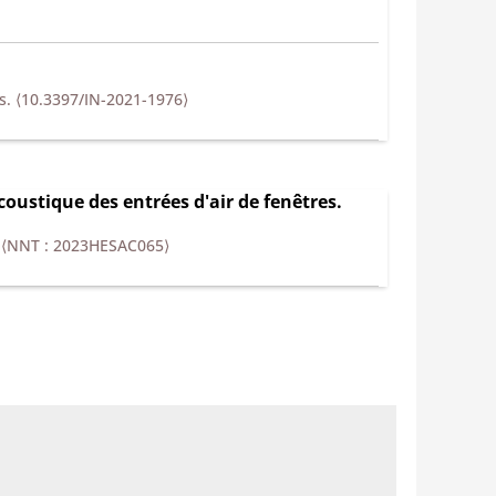
es.
⟨10.3397/IN-2021-1976⟩
oustique des entrées d'air de fenêtres.
.
⟨NNT : 2023HESAC065⟩
oustique des entrées d'air de fenêtres
brations et Bruit, JJCAB2021
, Nov 2021,