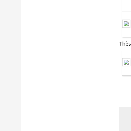
Thès
Post