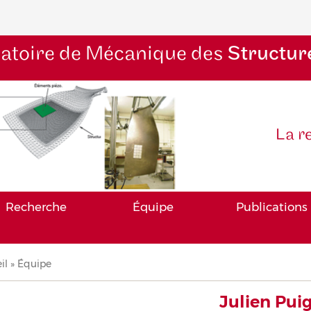
atoire de Mécanique des
Structur
La r
Recherche
Équipe
Publications
il
Équipe
iane
Julien Pui