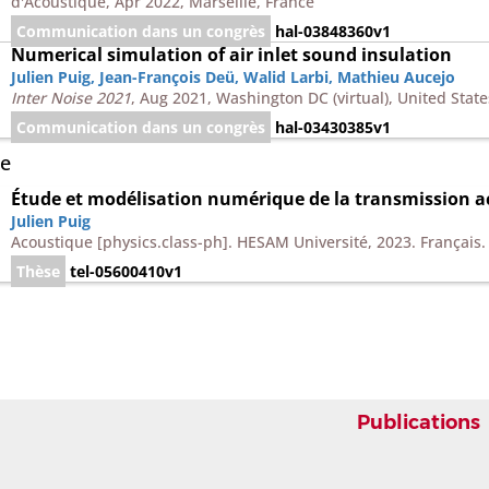
d'Acoustique, Apr 2022, Marseille, France
Communication dans un congrès
hal-03848360v1
Numerical simulation of air inlet sound insulation
Julien Puig
,
Jean-François Deü
,
Walid Larbi
,
Mathieu Aucejo
Inter Noise 2021
, Aug 2021, Washington DC (virtual), United Stat
Communication dans un congrès
hal-03430385v1
e
Étude et modélisation numérique de la transmission ac
Julien Puig
Acoustique [physics.class-ph]. HESAM Université, 2023. Français
Thèse
tel-05600410v1
er
Étude et modélisation numérique de la transmission ac
Julien Puig
,
Jean-François Deü
,
Mathieu Aucejo
,
Walid Larbi
11ème Journées Jeunes Chercheuses et Chercheurs Acoustique, vi
Compiègne, France
Publications
Poster
hal-04050184v1