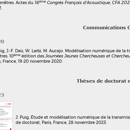
ème
enêtres. Actes du
16
Congrès Français d'Acoustique
,
CFA 202
.
Communications 
20
uig, J.-F. Deü, W. Larbi, M. Aucejo. Modélisation numérique de la 
ème
tres. 10
édition des
Journées Jeunes Chercheuses et Chercheur
, France, 19-20 novembre 2020.
Thèses de doctorat 
23
J. Puig, Étude et modélisation numérique de la transmiss
de doctorat, Paris, France, 28 novembre 2023.