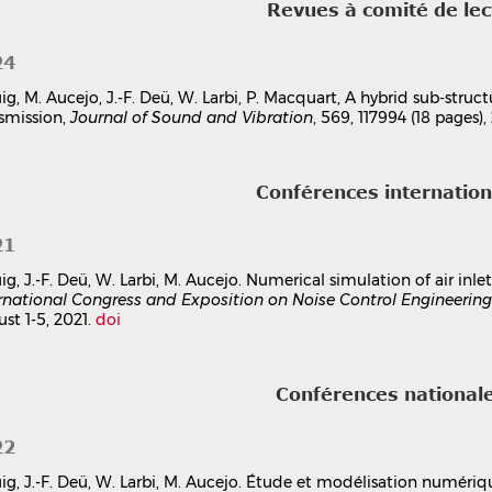
Revues à comité de le
24
uig, M. Aucejo, J.-F. Deü, W. Larbi, P. Macquart, A hybrid sub-stru
smission,
Journal of Sound and Vibration
, 569, 117994 (18 pages)
Conférences internatio
21
uig, J.-F. Deü, W. Larbi, M. Aucejo. Numerical simulation of air in
rnational Congress and Exposition on Noise Control Engineering
st 1-5, 2021.
doi
Conférences national
22
uig, J.-F. Deü, W. Larbi, M. Aucejo. Étude et modélisation numériq