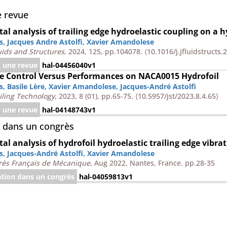
e revue
al analysis of trailing edge hydroelastic coupling on a h
s
,
Jacques Andre Astolfi
,
Xavier Amandolese
luids and Structures
, 2024, 125, pp.104078.
⟨10.1016/j.jfluidstructs
s une revue
hal-04456040v1
e Control Versus Performances on NACA0015 Hydrofoil
s
,
Basile Lère
,
Xavier Amandolese
,
Jacques-André Astolfi
ailing Technology
, 2023, 8 (01), pp.65-75.
⟨10.5957/jst/2023.8.4.65⟩
s une revue
hal-04148743v1
 dans un congrès
al analysis of hydrofoil hydroelastic trailing edge vibra
s
,
Jacques-André Astolfi
,
Xavier Amandolese
ès Français de Mécanique
, Aug 2022, Nantes, France. pp.28-35
ion dans un congrès
hal-04059813v1