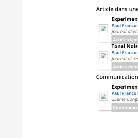
Article dans un
Experiment
Paul Francoi
Journal of F
Article dan
Tonal Nois
Paul Francoi
Journal of S
Article dan
Communication
Experiment
Paul Francoi
25ème Congr
Communicat