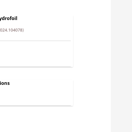
ydrofoil
.2024.104078⟩
tions