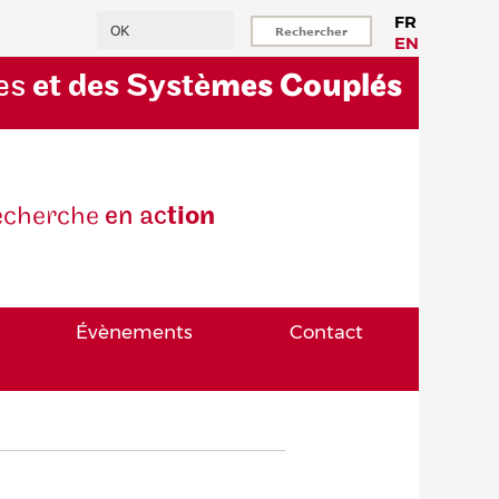
Rechercher
FR
EN
es
et des Systè
mes Couplés
eche
rche
en ac
tion
Évènements
Contact