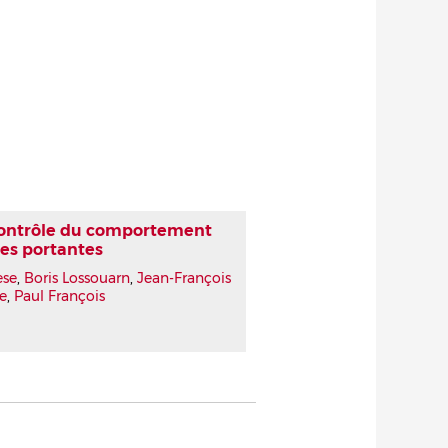
contrôle du comportement
ces portantes
ese
,
Boris Lossouarn
,
Jean-François
e
,
Paul François