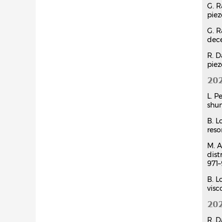
G. R
piez
G. R
dece
R. D
piez
20
L. P
shun
B. L
res
M. A
dist
971–
B. L
visc
20
R. D