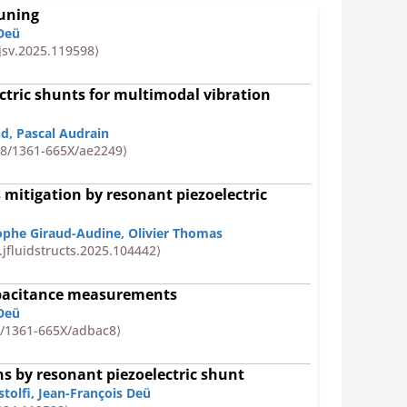
tuning
 Deü
.jsv.2025.119598⟩
ctric shunts for multimodal vibration
nd
,
Pascal Audrain
88/1361-665X/ae2249⟩
 mitigation by resonant piezoelectric
ophe Giraud-Audine
,
Olivier Thomas
.jfluidstructs.2025.104442⟩
capacitance measurements
 Deü
8/1361-665X/adbac8⟩
ns by resonant piezoelectric shunt
tolfi
,
Jean-François Deü