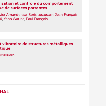
isation et contrôle du comportement
ue de surfaces portantes
vier Amandolese
,
Boris Lossouarn
,
Jean-François
ü
,
Yann Watine
,
Paul François
vibratoire de structures métalliques
stique
Lossouarn
 HAL