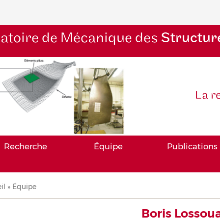
atoire de Mécanique des
Structur
La r
Recherche
Équipe
Publications
il
Équipe
iane
Boris Lossou