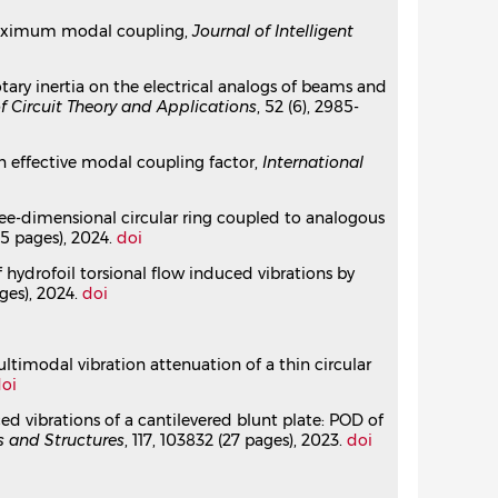
the electrical analogs of beams and plates
 maximum modal coupling,
Journal of Intelligent
 (6), pp.2985-2998.
⟨10.1002/cta.3899⟩
otary inertia on the electrical analogs of beams and
of Circuit Theory and Applications
, 52 (6), 2985-
on attenuation of a thin circular ring
 an effective modal coupling factor,
International
88/1361-665X/ad0139⟩
ree-dimensional circular ring coupled to analogous
te: POD of TR-PIV measurements and
(15 pages), 2024.
doi
eü
,
Jacques-André Astolfi
 of hydrofoil torsional flow induced vibrations by
.jfluidstructs.2022.103832⟩
ages), 2024.
doi
zed and decentralized piezoelectric
ultimodal vibration attenuation of a thin circular
oi
88/1361-665X/ac92b0⟩
duced vibrations of a cantilevered blunt plate: POD of
s and Structures
, 117, 103832 (27 pages), 2023.
doi
for multimodal piezoelectric damping
hen