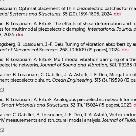
The effects of shear deformation and rotary inertia on 
for multimodal piezoelectric damping
ossouarn, Optimal placement of thin piezoelectric patches for
Alan Luo
,
Boris Lossouarn
,
Alper Erturk
rial Systems and Structures
, 35 (20), 1591–1605, 2024.
doi
International Journal of Circuit Theory and Applications
, 2023, 52
uo, B. Lossouarn, A. Erturk, The effects of shear deformation and r
Article dans une revue
hal-04663192v1
es for multimodal piezoelectric damping,
International Journal 
Analogous piezoelectric network for multimodal vibrati
8, 2024.
doi
Alan Luo
,
Boris Lossouarn
,
Alper Erturk
øgsberg, B. Lossouarn, J.-F. Deü, Tuning of vibration absorbers by
Smart Materials and Structures
, 2023, 32 (11), pp.115024.
⟨10.10
nal of Mechanical Sciences
, 268, 109009 (19 pages), 2024.
doi
Article dans une revue
hal-04663188v1
uo, B. Lossouarn, A. Erturk, Multimodal vibration damping of a th
Vortex-induced vibrations of a cantilevered blunt pla
oelectric networks,
Journal of Sound and Vibration
, 581, 118385 
structural modal analysis
Yann Watine
,
Céline Gabillet
,
Boris Lossouarn
,
Jean-François D
atine, B. Lossouarn, C. Gabillet, J.-A. Astolfi, J.-F. Deü, Mitigation
Journal of Fluids and Structures
, 2023, 117, pp.103832.
⟨10.1016/j
nant piezoelectric shunt,
Ocean Engineering
, 313 (3), 119598 (13 p
Article dans une revue
hal-04001650v1
23
Shunts vs networks: tuning and comparison of centrali
uo, B. Lossouarn, A. Erturk, Analogous piezoelectric network for m
vibration absorbers
,
Smart Materials and Structures
, 32 (11), 115024 (15 pages), 2023.
d
Ghislain Raze
,
J Dietrich
,
Boris Lossouarn
,
Gaëtan Kerschen
Smart Materials and Structures
, 2022, 31 (11), pp.115006.
⟨10.10
atine, C. Gabillet, B. Lossouarn, J.-F. Deü, J.-A. Astolfi, Vortex-in
IV measurements and structural modal analysis,
Article dans une revue
hal-03822559v1
Journal of Fluid
Modal-based synthesis of passive electrical networks 
22
Ghislain Raze
,
Jennifer Dietrich
,
Boris Lossouarn
,
Gaëtan Kersc