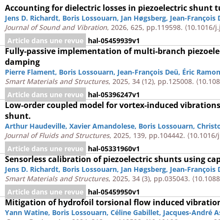
Accounting for dielectric losses in piezoelectric shunt 
Jens D. Richardt
,
Boris Lossouarn
,
Jan Høgsberg
,
Jean-François
Journal of Sound and Vibration
, 2026, 625, pp.119598.
⟨10.1016/j
Article dans une revue
hal-05459939v1
Fully-passive implementation of multi-branch piezoele
damping
Pierre Flament
,
Boris Lossouarn
,
Jean-François Deü
,
Éric Ramo
Smart Materials and Structures
, 2025, 34 (12), pp.125008.
⟨10.10
Article dans une revue
hal-05396247v1
Low-order coupled model for vortex-induced vibrations
shunt.
Arthur Haudeville
,
Xavier Amandolese
,
Boris Lossouarn
,
Christ
Journal of Fluids and Structures
, 2025, 139, pp.104442.
⟨10.1016/j
Article dans une revue
hal-05331960v1
Sensorless calibration of piezoelectric shunts using 
Jens D. Richardt
,
Boris Lossouarn
,
Jan Høgsberg
,
Jean-François
Smart Materials and Structures
, 2025, 34 (3), pp.035043.
⟨10.108
Article dans une revue
hal-05459950v1
Mitigation of hydrofoil torsional flow induced vibratio
Yann Watine
,
Boris Lossouarn
,
Céline Gabillet
,
Jacques-André As