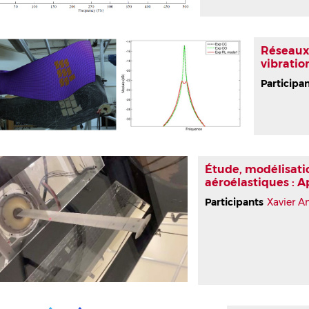
Réseaux 
vibratio
Participa
Étude, modélisatio
aéroélastiques : Ap
Participants
Xavier 