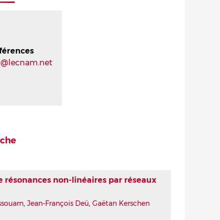
férences
rn@lecnam.net
rche
 résonances non-linéaires par réseaux
ssouarn
,
Jean-François Deü
,
Gaëtan Kerschen