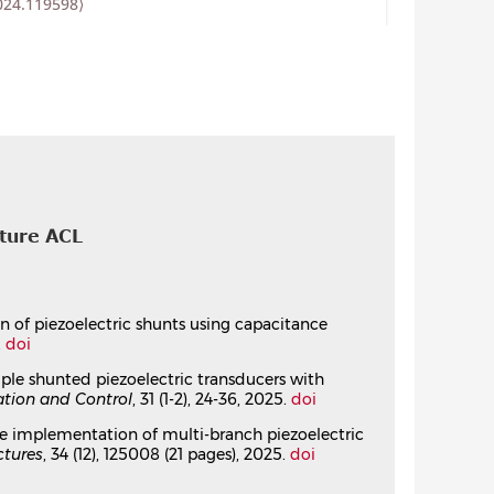
024.119598⟩
 maximum modal coupling
(20), pp.1591-1605.
⟨10.1177/1045389X241282054⟩
ircular ring coupled to analogous
.jsv.2024.118385⟩
cture ACL
upling factor
09.
⟨10.1016/j.ijmecsci.2024.109009⟩
ion of piezoelectric shunts using capacitance
.
doi
ers with correction for residual modes and
ltiple shunted piezoelectric transducers with
ation and Control
, 31 (1-2), 24-36, 2025.
doi
 Deü
sive implementation of multi-branch piezoelectric
838⟩
ctures
, 34 (12), 125008 (21 pages), 2025.
doi