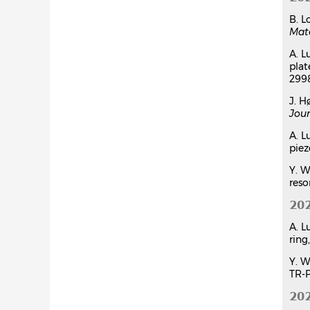
B. L
Mate
A. L
plat
299
J. H
Jour
A. L
piez
Y. W
reso
20
A. L
ring
Y. W
TR-P
20