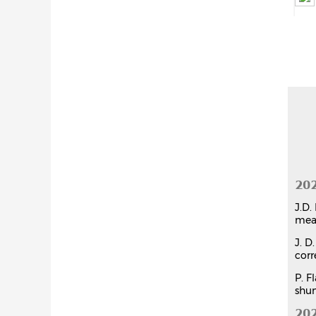
20
J.D.
mea
J. D
corr
P. F
shun
20