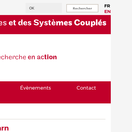
Rechercher
FR
EN
es
et des Systè
mes Couplés
eche
rche
en ac
tion
Évènements
Contact
arn