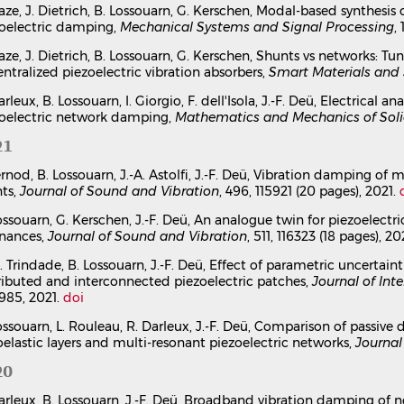
Mechanical Systems and Signal Processing
, 2022, 176, pp.10912
aze, J. Dietrich, B. Lossouarn, G. Kerschen, Modal-based synthesis
oelectric damping,
Mechanical Systems and Signal Processing
,
Article dans une revue
hal-04020696v1
Electrical analogs of curved beams and application to
aze, J. Dietrich, B. Lossouarn, G. Kerschen, Shunts vs networks: 
Robin Darleux
,
Boris Lossouarn
,
Ivan Giorgio
,
Francesco Dell’iso
ntralized piezoelectric vibration absorbers,
Smart Materials and 
Mathematics and Mechanics of Solids
, 2022, 27 (4), pp.578-601.
⟨
arleux, B. Lossouarn, I. Giorgio, F. dell'Isola, J.-F. Deü, Electrica
Article dans une revue
hal-03427357v1
oelectric network damping,
Mathematics and Mechanics of Sol
An analogue twin for piezoelectric vibration damping 
21
Boris Lossouarn
,
Gaëtan Kerschen
,
Jean-François Deü
Journal of Sound and Vibration
, 2021, 511, pp.116323.
⟨10.1016/j
ernod, B. Lossouarn, J.-A. Astolfi, J.-F. Deü, Vibration damping of 
ts,
Article dans une revue
Journal of Sound and Vibration
hal-03445568v1
, 496, 115921 (20 pages), 2021.
Comparison of passive damping treatments based on co
ossouarn, G. Kerschen, J.-F. Deü, An analogue twin for piezoelect
resonant piezoelectric networks
onances,
Journal of Sound and Vibration
, 511, 116323 (18 pages), 20
Boris Lossouarn
,
Lucie Rouleau
,
Robin Darleux
,
Jean-François D
. Trindade, B. Lossouarn, J.-F. Deü, Effect of parametric uncertain
Journal of Structural Dynamics
, 2021,
⟨10.25518/2684-6500.63⟩
ributed and interconnected piezoelectric patches,
Journal of Int
Article dans une revue
hal-03445574v1
985, 2021.
doi
Vibration damping of marine lifting surfaces with reso
ossouarn, L. Rouleau, R. Darleux, J.-F. Deü, Comparison of passi
Laetitia Pernod
,
Boris Lossouarn
,
Jacques-André Astolfi
,
Jean-F
oelastic layers and multi-resonant piezoelectric networks,
Journal
Journal of Sound and Vibration
, 2021, 496, pp.115921.
⟨10.1016/j
Article dans une revue
hal-03106873v1
20
Effect of parametric uncertainties on vibration mitigat
arleux, B. Lossouarn, J.-F. Deü, Broadband vibration damping of n