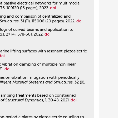
0.
⟨10.1016/j.ymssp.2022.109120⟩
 of passive electrical networks for multimodal
 176, 109120 (16 pages), 2022.
doi
 piezoelectric network damping
Tuning and comparison of centralized and
la
,
Jean-François Deü
Structures
, 31 (11), 115006 (20 pages), 2022.
doi
10.1177/10812865211027622⟩
l analogs of curved beams and application to
ids
, 27 (4), 578-601, 2022.
doi
of multiple nonlinear resonances
.jsv.2021.116323⟩
marine lifting surfaces with resonant piezoelectric
doi
nstrained viscoelastic layers and multi-
ric vibration damping of multiple nonlinear
21.
doi
eü
ties on vibration mitigation with periodically
elligent Material Systems and Structures
, 32 (9),
nant piezoelectric shunts
ve damping treatments based on constrained
rançois Deü
 of Structural Dynamics
, 1, 30-48, 2021.
doi
.jsv.2020.115921⟩
ion with periodically distributed and
on-periodic plates by piezoelectric coupling to