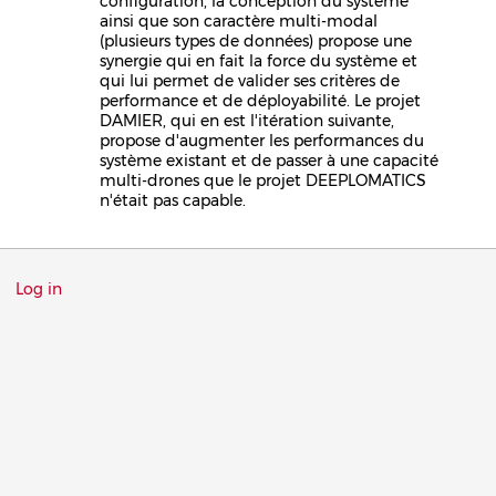
configuration, la conception du système
ainsi que son caractère multi-modal
(plusieurs types de données) propose une
synergie qui en fait la force du système et
qui lui permet de valider ses critères de
performance et de déployabilité. Le projet
DAMIER, qui en est l'itération suivante,
propose d'augmenter les performances du
système existant et de passer à une capacité
multi-drones que le projet DEEPLOMATICS
n'était pas capable.
Menu
Log in
du
compte
de
l'utilisateur