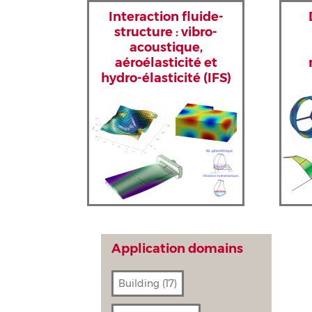
Interaction fluide-
structure : vibro-
acoustique,
aéroélasticité et
hydro-élasticité (IFS)
Application domains
Building
(17)