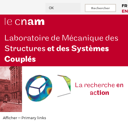
Aller
Rechercher
FR
au
EN
contenu
principal
Laboratoire de Mécanique des
Structures
et des Systè
mes
Couplés
La reche
rche
en
ac
tion
Primary
Afficher — Primary links
links