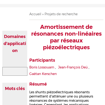
Accueil
Présentation
Recherche
Équipe
Publications
Évènements
Contact
Fil
Accueil
Projets de recherche
d'Ariane
Amortissement de
résonances non-linéaires
Domaines
par réseaux
d'applicati
piézoélectriques
on
Participants
Boris Lossouarn
,
Jean-François Deü
,
Gaëtan Kerschen
Résumé
Mots clés
Les shunts piézoélectriques résonants
permettent d'atténuer une ou plusieurs
résonances de systèmes mécaniques
linéaires. Cependant, les applications