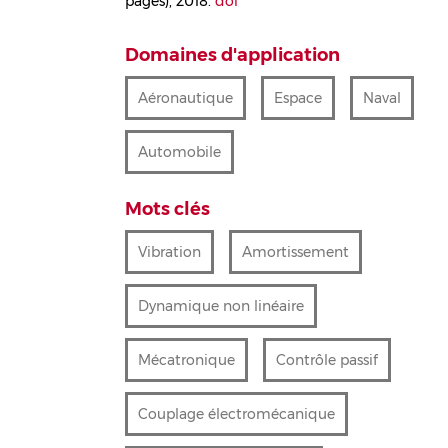
pages), 2018.
doi
Domaines d'application
Aéronautique
Espace
Naval
Automobile
Mots clés
Vibration
Amortissement
Dynamique non linéaire
Mécatronique
Contrôle passif
Couplage électromécanique