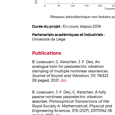
Réseaux piézoélectrique non-linéaire 
Durée du projet :
En cours, depuis 2018
Partenariats académiques et industriels :
Université de Liège
Publications
B. Lossouarn, G. Kerschen, J.-F. Deü, An
analogue twin for piezoelectric vibration
Corps
damping of multiple nonlinear resonances,
Journal of Sound and Vibration
, 511, 116323
(18 pages), 2021.
doi
B. Lossouarn, J.-F. Deü, G. Kerschen, A fully
passive nonlinear piezoelectric vibration
Corps
absorber,
Philosophical Transactions of the
Royal Society A: Mathematical, Physical and
Engineering Sciences
, 376 (2127), 20170142 (16