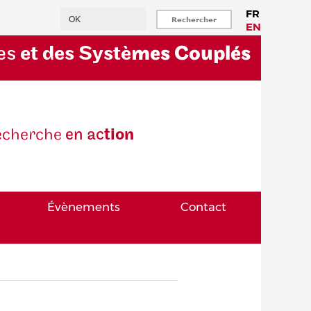
Rechercher
FR
EN
es
et des Systè
mes Couplés
eche
rche
en ac
tion
Évènements
Contact