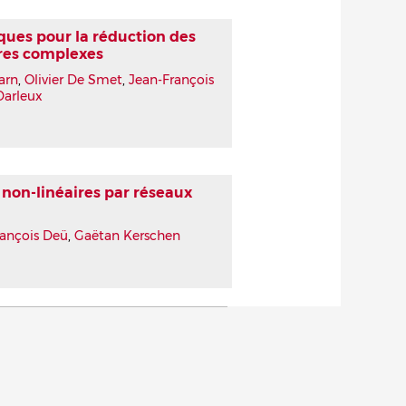
ques pour la réduction des
ures complexes
arn
,
Olivier De Smet
,
Jean-François
Darleux
non-linéaires par réseaux
rançois Deü
,
Gaëtan Kerschen