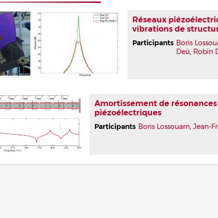
Réseaux piézoélectri
vibrations de struct
Participants
Boris Lossou
Deü
,
Robin 
Amortissement de résonances 
piézoélectriques
Participants
Boris Lossouarn
,
Jean-F