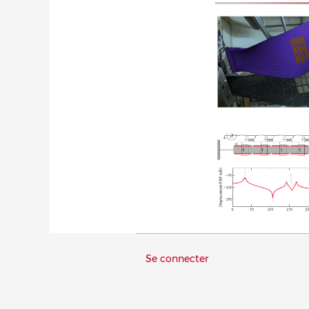
Menu
Se connecter
du
compte
de