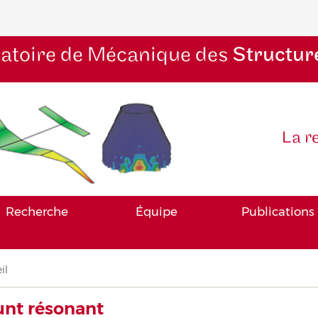
atoire de Mécanique des
Structur
La r
Recherche
Équipe
Publications
il
iane
nt résonant