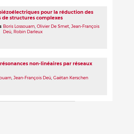
iézoélectriques pour la réduction des
s de structures complexes
s
Boris Lossouarn
,
Olivier De Smet
,
Jean-François
Deü
,
Robin Darleux
résonances non-linéaires par réseaux
souarn
,
Jean-François Deü
,
Gaëtan Kerschen