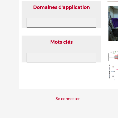
Domaines d'application
Mots clés
Menu
Se connecter
du
compte
de