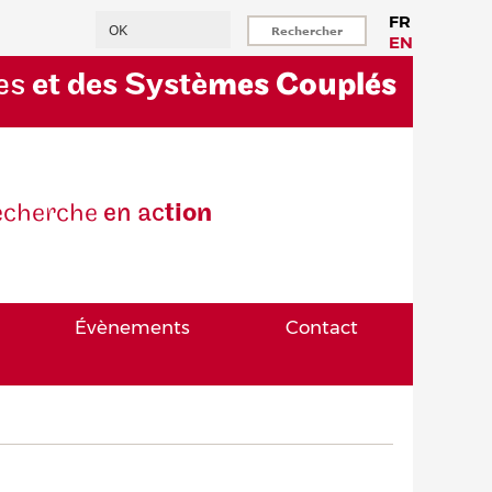
Rechercher
FR
EN
es
et des Systè
mes Couplés
eche
rche
en ac
tion
Évènements
Contact