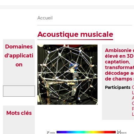
Accueil
Présentation
Recherche
Équipe
Publications
Évènements
Contact
Fil
Accueil
d'Ariane
Acoustique musicale
Domaines
Ambisonie 
d'applicati
élevé en 3D
captation,
on
transformat
décodage a
de champs 
Participants
P
Mots clés