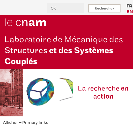
Aller
Rechercher
FR
au
EN
contenu
principal
Laboratoire de Mécanique des
Structures
et des Systè
mes
Couplés
La reche
rche
en
ac
tion
Primary
Afficher — Primary links
links