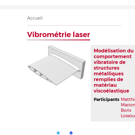
Accueil
Présentation
Recherche
Équipe
Publications
Évènements
Contact
Fil
Accueil
d'Ariane
Vibrométrie laser
Modélisation du
comportement
vibratoire de
structures
métalliques
remplies de
matériau
viscoélastique
Participants
Matthi
Mario
Boris
Lossou