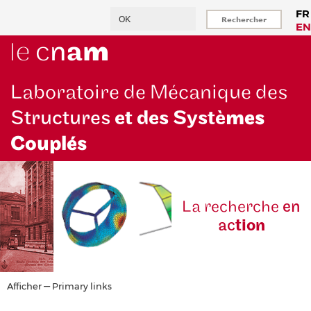
Aller
Rechercher
FR
au
EN
contenu
principal
Laboratoire de Mécanique des
Structures
et des Systè
mes
Couplés
La reche
rche
en
ac
tion
Primary
Afficher — Primary links
links