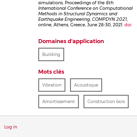
simulations. Proceedings of the
8th
International Conference on Computational
Methods in Structural Dynamics and
Earthquake Engineering
,
COMPDYN 2021
,
online, Athens, Greece, June 28-30, 2021.
doi
Domaines d'application
Building
Mots clés
Vibration
Acoustique
Amortissement
Construction bois
Menu
Log in
du