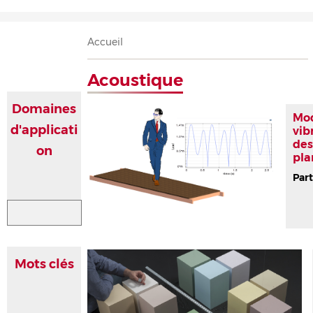
Accueil
Présentation
Recherche
Équipe
Publications
Évènements
Contact
Fil
Accueil
d'Ariane
Acoustique
Domaines
Mod
d'applicati
vib
des
on
pla
Part
Mots clés