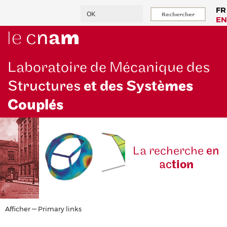
Aller
Rechercher
FR
au
EN
contenu
principal
Laboratoire de Mécanique des
Structures
et des Systè
mes
Couplés
La reche
rche
en
ac
tion
Primary
Afficher — Primary links
links