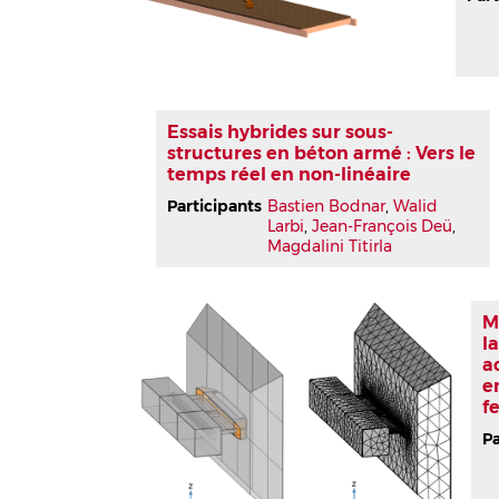
Essais hybrides sur sous-
structures en béton armé : Vers le
temps réel en non-linéaire
Participants
Bastien Bodnar
,
Walid
Larbi
,
Jean-François Deü
,
Magdalini Titirla
M
l
a
e
f
Pa