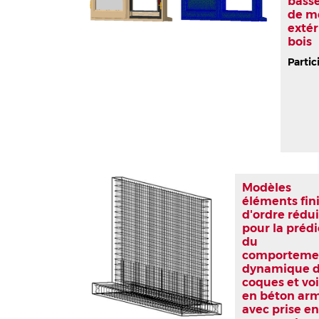
bass
de m
extér
bois
Partic
Modèles
éléments fin
d'ordre rédui
pour la prédi
du
comporteme
dynamique 
coques et voi
en béton ar
avec prise e