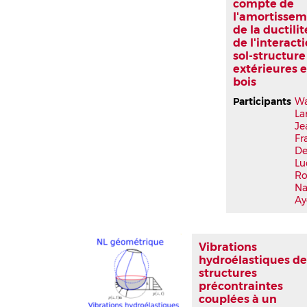
compte de
l'amortissem
de la ductilit
de l'interact
sol-structure
extérieures 
bois
Participants
Wa
La
Je
Fr
D
Lu
Ro
N
A
Vibrations
hydroélastiques d
structures
précontraintes
couplées à un