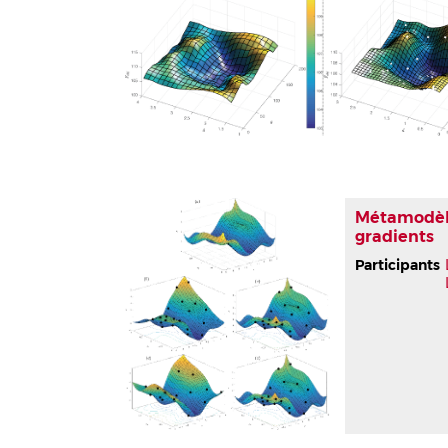
Métamodèl
gradients
Participants