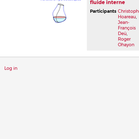
fluide interne
Participants
Christoph
Hoareau
,
Jean-
François
Deü
,
Roger
Ohayon
Menu
Log in
du
compte
de
l'utilisateur