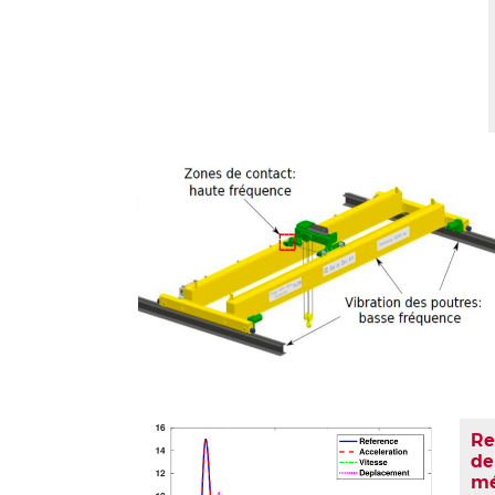
Re
de
mé