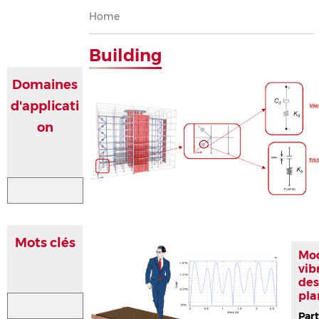
Breadcrumb
Home
Building
Domaines
d'applicati
on
Mots clés
Mod
vib
des
pla
Part