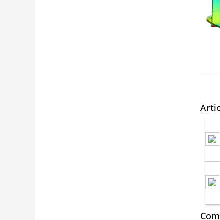
Arti
Comm