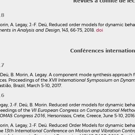
Revues à comité de le
Unknown Region
Communication dans un congrès
hal-03179437v1
18
Modèles d’ordre réduit pour la prédiction du comport
en élastomères
orin, A. Legay, J.-F. Deü, Reduced order models for dynamic beh
Benjamin Morin
,
Antoine Legay
,
Jean-François Deü
,
Bernard Tro
ents in Analysis and Design
, 143, 66-75, 2018.
doi
12e Colloque national en calcul des structures
, CSMA, May 2015, 
Communication dans un congrès
hal-01511931v1
Conférences internatio
e
Modélisation de liaisons flexibles amortissantes en él
17
comportement dynamique de systèmes complexes
. Deü, B. Morin, A. Legay. A component mode synthesis approach
Benjamin Morin
ces. Proceedings of the
XVII International Symposium on Dynam
Mécanique des structures [physics.class-ph]. Conservatoire natio
stião, Brazil, March 5-10, 2017.
⟨NNT : 2016CNAM1067⟩
Thèse
tel-01508485v1
16
egay, J.-F. Deü, B. Morin. Reduced order models for dynamic beha
eedings of the
VII European Congress on Computational Method
OMAS Congress 2016
, Hersonissos, Crete, Greece, June 5-10, 2016
orin, A. Legay, J.-F. Deü. Reduced Order Models for dynamic beh
he
13th International Conference on Motion and Vibration Contr