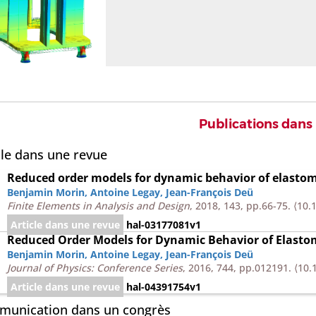
Publications dans
cle dans une revue
Reduced order models for dynamic behavior of elasto
Benjamin Morin
,
Antoine Legay
,
Jean-François Deü
Finite Elements in Analysis and Design
, 2018, 143, pp.66-75.
⟨10.
Article dans une revue
hal-03177081v1
Reduced Order Models for Dynamic Behavior of Elast
Benjamin Morin
,
Antoine Legay
,
Jean-François Deü
Journal of Physics: Conference Series
, 2016, 744, pp.012191.
⟨10.
Article dans une revue
hal-04391754v1
unication dans un congrès