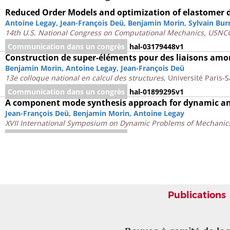
Reduced Order Models and optimization of elastomer 
Antoine Legay
,
Jean-François Deü
,
Benjamin Morin
,
Sylvain Burr
14th U.S. National Congress on Computational Mechanics, USN
Communication dans un congrès
hal-03179448v1
Construction de super-éléments pour des liaisons amo
Benjamin Morin
,
Antoine Legay
,
Jean-François Deü
13e colloque national en calcul des structures
, Université Paris-
Communication dans un congrès
hal-01899295v1
A component mode synthesis approach for dynamic ana
Jean-François Deü
,
Benjamin Morin
,
Antoine Legay
XVII International Symposium on Dynamic Problems of Mechani
Communication dans un congrès
hal-03179076v1
Reduced order models for dynamic behavior of prestre
Antoine Legay
,
Jean-François Deü
,
Benjamin Morin
VII European Congress on Computational Methods in Applied Sc
Jun 2016, Hersonissos, Crete, Greece
Communication dans un congrès
hal-03179115v1
Publications
Predictive numerical models for non-linear dynamic b
Jean-François Deü
,
Benjamin Morin
,
Antoine Legay
,
Lucie Roul
13th U.S. National Congress on Computational Mechanics, USN