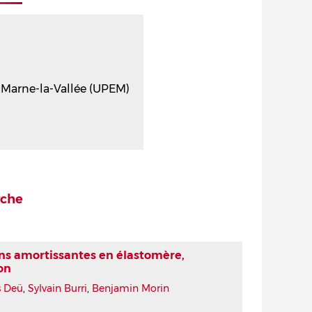
t Marne-la-Vallée (UPEM)
rche
ons amortissantes en élastomère,
on
s Deü
,
Sylvain Burri
,
Benjamin Morin