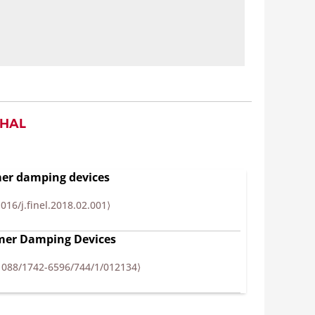
 HAL
mer damping devices
1016/j.finel.2018.02.001⟩
omer Damping Devices
1088/1742-6596/744/1/012134⟩