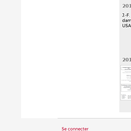
20
J.-F
dam
USA,
20
Menu
Se connecter