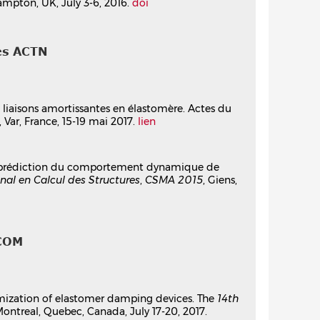
ampton, UK, July 3-6, 2016.
doi
es ACTN
s liaisons amortissantes en élastomère. Actes du
, Var, France, 15-19 mai 2017.
lien
r la prédiction du comportement dynamique de
al en Calcul des Structures
,
CSMA 2015
, Giens,
COM
timization of elastomer damping devices. The
14th
Montreal, Quebec, Canada, July 17-20, 2017.