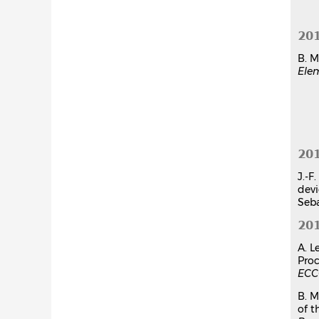
20
B. M
Elem
Thès
20
J.-F
devi
Seba
20
A. L
Proc
ECC
B. M
of t