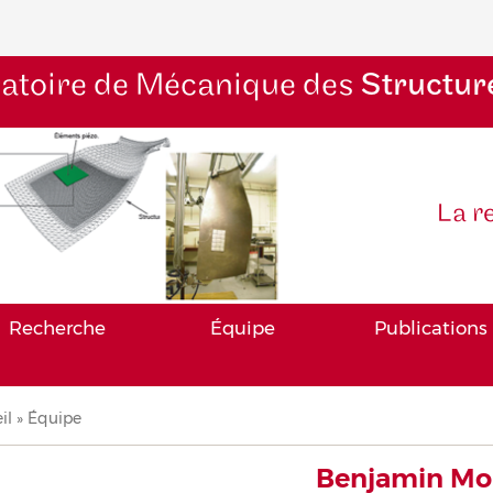
atoire de Mécanique des
Structur
La r
Recherche
Équipe
Publications
il
Équipe
iane
Benjamin Mo