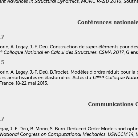
ent Advances in Structural Dynamics
,
MOVIC RASD 2016
, South
Conférences national
17
orin, A. Legay, J.-F. Deü. Construction de super-éléments pour de
me
Colloque National en Calcul des Structures
,
CSMA 2017
, Giens
15
orin, A. Legay, J.-F. Deü, B.Troclet. Modèles d'ordre réduit pou
ème
sons amortissantes en élastomères. Actes du
12
Colloque Nation
 France, 18-22 mai 2015.
Communications 
17
egay, J.-F. Deü, B. Morin, S. Burri. Reduced Order Models and op
. National Congress on Computational Mechanics
,
USNCCM 14
, 