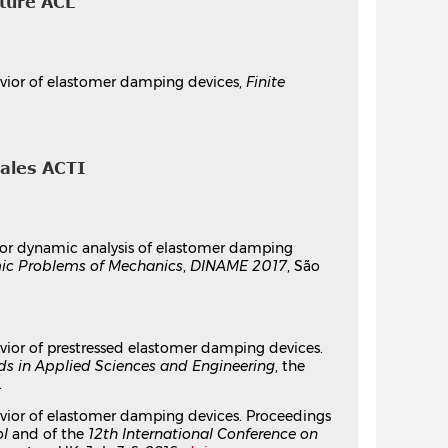
cture ACL
ement dynamique de liaisons amortissantes
avior of elastomer damping devices,
Finite
clet
Giens, France
nales ACTI
astomères pour la prédiction du
 for dynamic analysis of elastomer damping
ic Problems of Mechanics
,
DINAME 2017
, São
nal des arts et metiers - CNAM, 2016. Français.
vior of prestressed elastomer damping devices.
s in Applied Sciences and Engineering
, the
.
avior of elastomer damping devices. Proceedings
ol
and of the
12th International Conference on