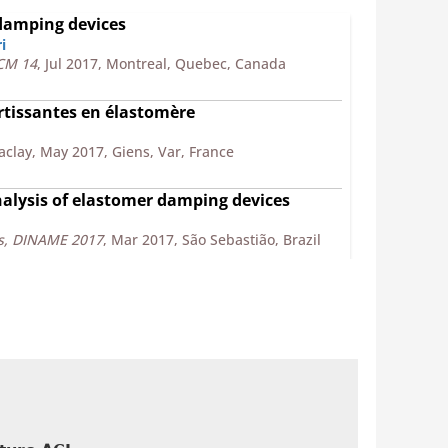
damping devices
i
CCM 14
, Jul 2017, Montreal, Quebec, Canada
rtissantes en élastomère
Saclay, May 2017, Giens, Var, France
lysis of elastomer damping devices
cs, DINAME 2017
, Mar 2017, São Sebastião, Brazil
ssed elastomer damping devices
iences and Engineering, ECCOMAS Congress 2016
,
ehavior of elastomer damping devices
eau
CCM 13
, Jul 2015, San Diego, California, USA,