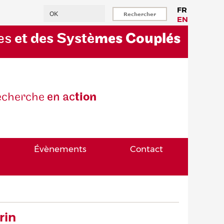
Rechercher
FR
EN
es
et des Systè
mes Couplés
eche
rche
en ac
tion
Évènements
Contact
rin