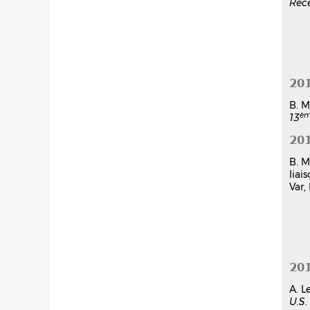
Rec
20
B. M
è
13
20
B. M
liai
Var,
20
A. L
U.S