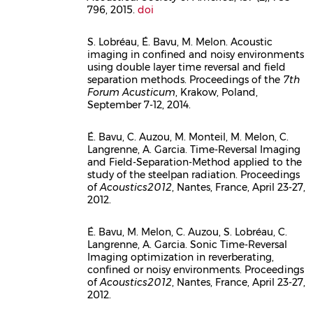
796, 2015.
doi
S. Lobréau, É. Bavu, M. Melon. Acoustic
imaging in confined and noisy environments
Corps
using double layer time reversal and field
separation methods. Proceedings of the
7th
Forum Acusticum
, Krakow, Poland,
September 7-12, 2014.
É. Bavu, C. Auzou, M. Monteil, M. Melon, C.
Langrenne, A. Garcia. Time-Reversal Imaging
Corps
and Field-Separation-Method applied to the
study of the steelpan radiation. Proceedings
of
Acoustics2012
, Nantes, France, April 23-27,
2012.
É. Bavu, M. Melon, C. Auzou, S. Lobréau, C.
Langrenne, A. Garcia. Sonic Time-Reversal
Corps
Imaging optimization in reverberating,
confined or noisy environments. Proceedings
of
Acoustics2012
, Nantes, France, April 23-27,
2012.