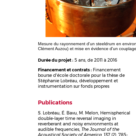
Mesure du rayonnement d'un steeldrum en environ
Clément Auzou) et mise en évidence d'un couplage 
Durée du projet :
5 ans, de 2011 à 2016
Financement et contrats :
Financement
bourse d'école doctorale pour la thèse de
Stéphanie Lobréau, développement et
instrumentation sur fonds propres
Publications
S. Lobréau, É. Bavu, M. Melon, Hemispherical
double-layer time reversal imaging in
Corps
reverberant and noisy environments at
audible frequencies,
The Journal of the
Acoustical Society of America
, 137 (2), 785-