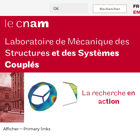
Aller
Rechercher
FR
au
EN
contenu
principal
Laboratoire de Mécanique des
Structures
et des Systè
mes
Couplés
La reche
rche
en
ac
tion
Primary
Afficher — Primary links
links