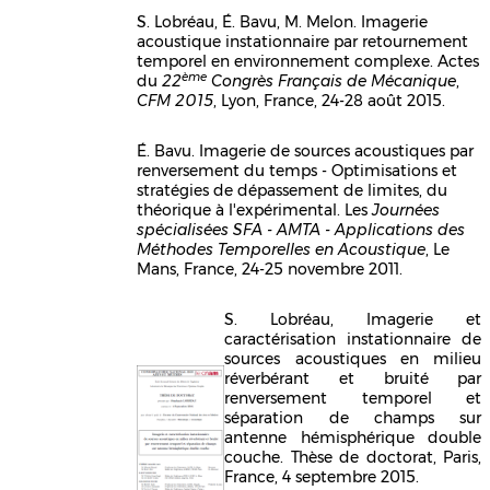
S. Lobréau, É. Bavu, M. Melon. Imagerie
acoustique instationnaire par retournement
Corps
temporel en environnement complexe. Actes
ème
du
22
Congrès Français de Mécanique
,
CFM 2015
, Lyon, France, 24-28 août 2015.
É. Bavu. Imagerie de sources acoustiques par
renversement du temps - Optimisations et
Corps
stratégies de dépassement de limites, du
théorique à l'expérimental. Les
Journées
spécialisées SFA - AMTA - Applications des
Méthodes Temporelles en Acoustique
, Le
Mans, France, 24-25 novembre 2011.
S. Lobréau, Imagerie et
Corps
caractérisation instationnaire de
sources acoustiques en milieu
réverbérant et bruité par
renversement temporel et
séparation de champs sur
antenne hémisphérique double
couche. Thèse de doctorat, Paris,
France, 4 septembre 2015.