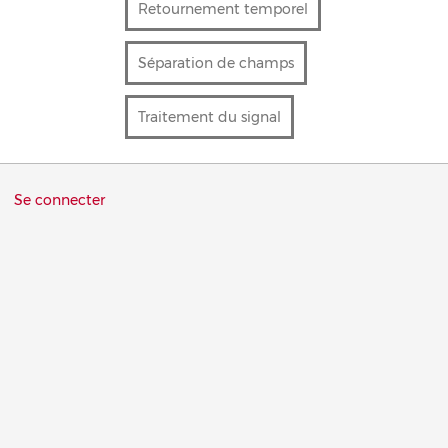
Retournement temporel
Séparation de champs
Traitement du signal
Menu
Se connecter
du
compte
de
l'utilisateur