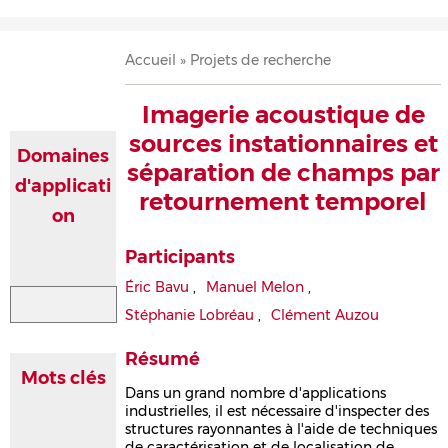
Accueil
Présentation
Recherche
Équipe
Publications
Évènements
Contact
Fil
Accueil
Projets de recherche
d'Ariane
Imagerie acoustique de
sources instationnaires et
Domaines
séparation de champs par
d'applicati
retournement temporel
on
Participants
Éric Bavu
,
Manuel Melon
,
Stéphanie Lobréau
,
Clément Auzou
Résumé
Mots clés
Dans un grand nombre d'applications
industrielles, il est nécessaire d'inspecter des
structures rayonnantes à l'aide de techniques
de caractérisation et de localisation de