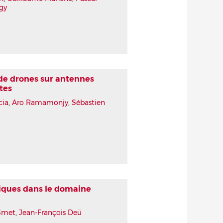
gy
 de drones sur antennes
tes
cia
,
Aro Ramamonjy
,
Sébastien
iques dans le domaine
 Smet
,
Jean-François Deü