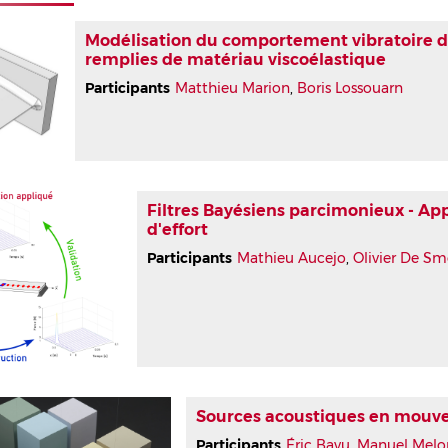
Modélisation du comportement vibratoire d
remplies de matériau viscoélastique
Participants
Matthieu Marion
,
Boris Lossouarn
Filtres Bayésiens parcimonieux - Appl
d'effort
Participants
Mathieu Aucejo
,
Olivier De Sm
Sources acoustiques en mouv
Participants
Éric Bavu
,
Manuel Melo