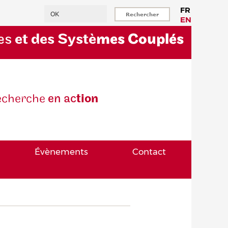
Rechercher
FR
EN
es
et des Systè
mes Couplés
eche
rche
en ac
tion
Évènements
Contact