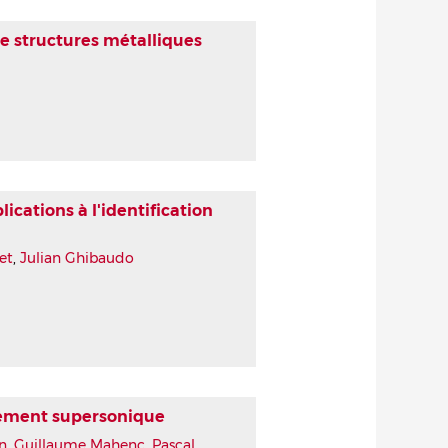
e structures métalliques
ications à l'identification
et
,
Julian Ghibaudo
ement supersonique
n
,
Guillaume Mahenc
,
Pascal