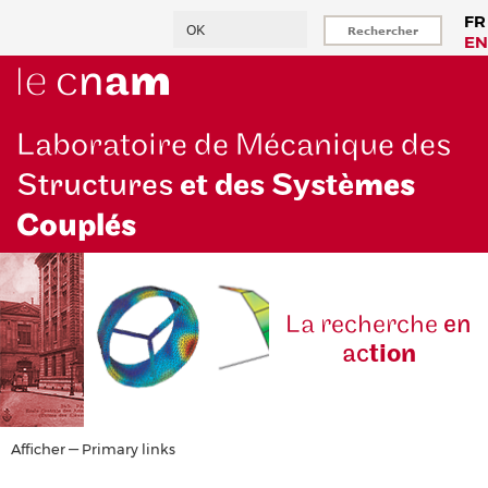
Aller
Rechercher
FR
au
EN
contenu
principal
Laboratoire de Mécanique des
Structures
et des Systè
mes
Couplés
La reche
rche
en
ac
tion
Primary
Afficher — Primary links
links