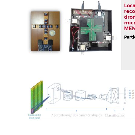
Loca
reco
dron
mic
MEM
Parti