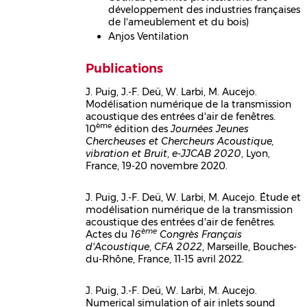
développement des industries françaises
de l'ameublement et du bois)
Anjos Ventilation
Publications
J. Puig, J.-F. Deü, W. Larbi, M. Aucejo.
Modélisation numérique de la transmission
Corps
acoustique des entrées d'air de fenêtres.
ème
10
édition des
Journées Jeunes
Chercheuses et Chercheurs Acoustique,
vibration et Bruit
,
e-JJCAB 2020
, Lyon,
France, 19-20 novembre 2020.
J. Puig, J.-F. Deü, W. Larbi, M. Aucejo. Étude et
modélisation numérique de la transmission
Corps
acoustique des entrées d'air de fenêtres.
ème
Actes du
16
Congrès Français
d'Acoustique
,
CFA 2022
, Marseille, Bouches-
du-Rhône, France, 11-15 avril 2022.
J. Puig, J.-F. Deü, W. Larbi, M. Aucejo.
Numerical simulation of air inlets sound
Corps