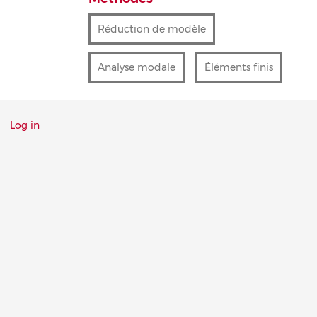
Réduction de modèle
Analyse modale
Éléments finis
Menu
Log in
du
compte
de
l'utilisateur