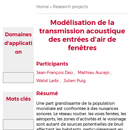
Breadcrumb
Home
Research projects
Modélisation de la
transmission acoustique
Domaines
des entrées d'air de
d'applicati
fenêtres
on
Participants
Jean-François Deü
,
Mathieu Aucejo
,
Walid Larbi
,
Julien Puig
Résumé
Mots clés
Une part grandissante de la population
mondiale est confrontée à des nuisances
sonores. Le réseau routier, les voies ferrées, les
aéroports, les zones d'activités et le voisinage
sont autant de sources potentielles de bruit
affectant les habitants, particulièrement en