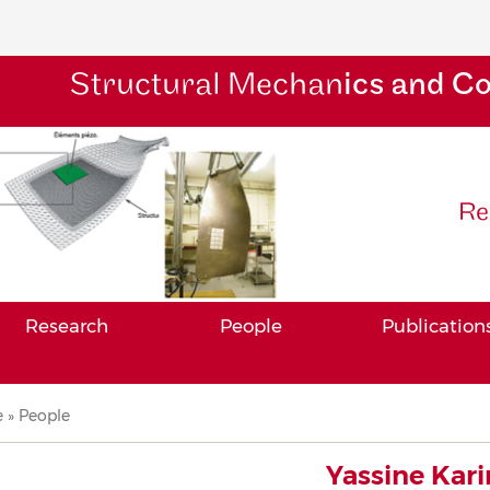
Structural Mechan
ics and C
Re
Research
People
Publication
adcrumb
e
People
Yassine Kar