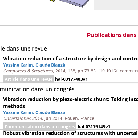
Publications dans
cle dans une revue
Vibration reduction of a structure by design and control
Yassine Karim
,
Claude Blanzé
Computers & Structures
, 2014, 138, pp.73-85.
⟨10.1016/j.compstr
Article dans une revue
hal-03177483v1
unication dans un congrès
Vibration reduction by piezo-electric shunt: Taking int
methods
Yassine Karim
,
Claude Blanzé
Uncertainties 2014
, Jun 2014, Rouen, France
Communication dans un congrès
hal-03179145v1
Robust vibration reduction of structures with uncertain