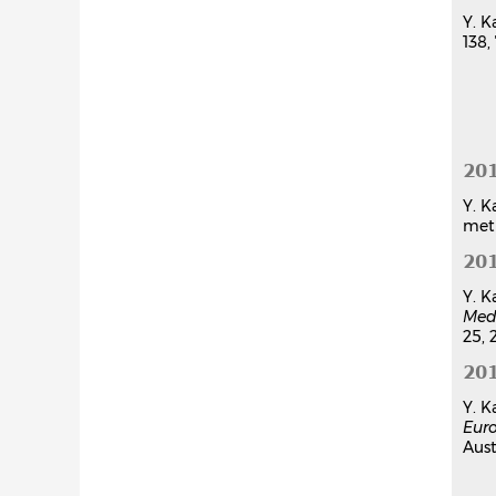
Y. K
138,
20
Y. K
met
20
Y. K
Med
25, 
20
Y. K
Eur
Aust