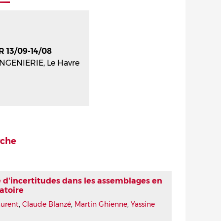
R 13/09-14/08
INGENIERIE, Le Havre
rche
 d'incertitudes dans les assemblages en
atoire
aurent
,
Claude Blanzé
,
Martin Ghienne
,
Yassine