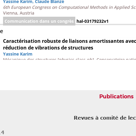
Yassine Karim
,
Claude Blanzé
6th European Congress on Computational Methods in Applied S
Vienna, Austria
Communication dans un congrès
hal-03179232v1
e
Caractérisation robuste de liaisons amortissantes avec 
réduction de vibrations de structures
Yassine Karim
Mécanique des structures [physics.class-ph]. Conservatoire natio
⟨NNT : 2013CNAM0880⟩
Thèse
tel-00953330v1
Publications
Revues à comité de le
14