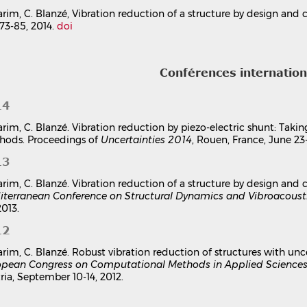
arim, C. Blanzé, Vibration reduction of a structure by design and c
 73-85, 2014.
doi
Conférences internatio
14
arim, C. Blanzé. Vibration reduction by piezo-electric shunt: Taki
hods. Proceedings of
Uncertainties 2014
, Rouen, France, June 23-
13
arim, C. Blanzé. Vibration reduction of a structure by design and 
iterranean Conference on Structural Dynamics and Vibroacoust
2013.
12
arim, C. Blanzé. Robust vibration reduction of structures with unc
opean Congress on Computational Methods in Applied Sciences
ria, September 10-14, 2012.