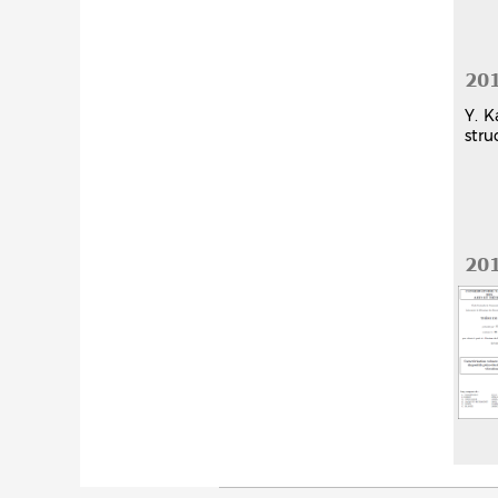
20
Y. K
stru
20