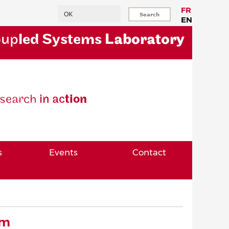
Search
FR
EN
oup
led Systems
Laboratory
se
arch
in ac
tion
s
Events
Contact
im