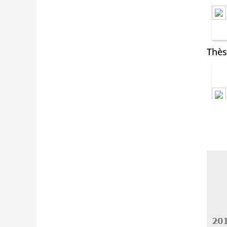
Thès
20