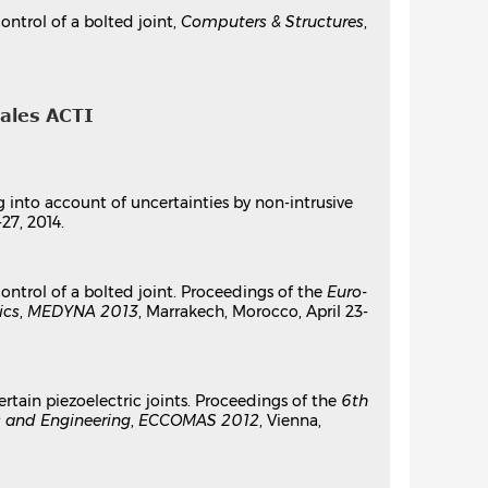
ontrol of a bolted joint,
Computers & Structures
,
nales ACTI
ng into account of uncertainties by non-intrusive
27, 2014.
control of a bolted joint. Proceedings of the
Euro-
ics
,
MEDYNA 2013
, Marrakech, Morocco, April 23-
ertain piezoelectric joints. Proceedings of the
6th
 and Engineering
,
ECCOMAS 2012
, Vienna,