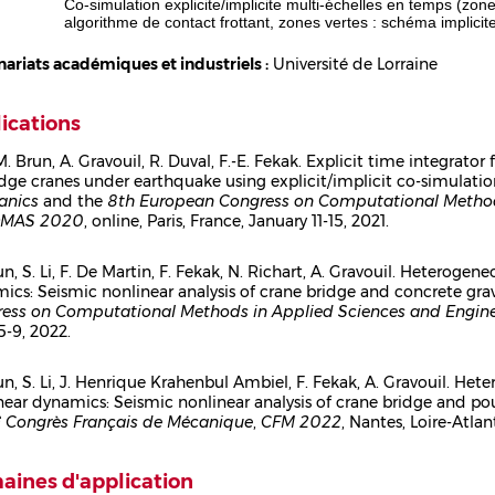
Co-simulation explicite/implicite multi-échelles en temps (zon
algorithme de contact frottant, zones vertes : schéma implicit
nariats académiques et industriels :
Université de Lorraine
ications
 M. Brun, A. Gravouil, R. Duval, F.-E. Fekak. Explicit time integrat
idge cranes under earthquake using explicit/implicit co-simulati
ps
anics
and the
8th European Congress on Computational Method
MAS 2020
, online, Paris, France, January 11-15, 2021.
un, S. Li, F. De Martin, F. Fekak, N. Richart, A. Gravouil. Heteroge
ics: Seismic nonlinear analysis of crane bridge and concrete gr
ps
ess on Computational Methods in Applied Sciences and Engine
5-9, 2022.
un, S. Li, J. Henrique Krahenbul Ambiel, F. Fekak, A. Gravouil. He
near dynamics: Seismic nonlinear analysis of crane bridge and p
ps
e
Congrès Français de Mécanique
,
CFM 2022
, Nantes, Loire-Atla
ines d'application