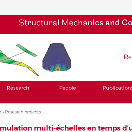
Structural Mechan
ics and C
Re
Research
People
Publication
adcrumb
e
Research projects
imulation multi-échelles en temps d'