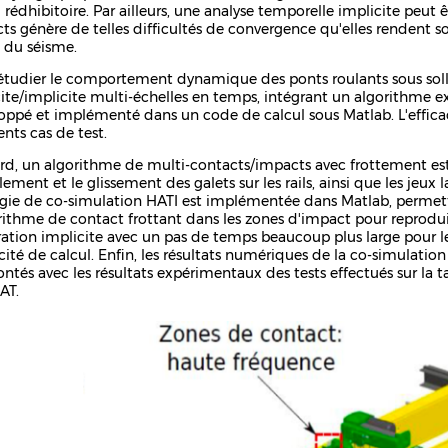
l rédhibitoire. Par ailleurs, une analyse temporelle implicite peut
ts génère de telles difficultés de convergence qu'elles rendent sou
 du séisme.
étudier le comportement dynamique des ponts roulants sous soll
cite/implicite multi-échelles en temps, intégrant un algorithme e
oppé et implémenté dans un code de calcul sous Matlab. L'effica
ents cas de test.
rd, un algorithme de multi-contacts/impacts avec frottement est
ement et le glissement des galets sur les rails, ainsi que les jeux lat
égie de co-simulation HATI est implémentée dans Matlab, permetta
orithme de contact frottant dans les zones d'impact pour reprod
ration implicite avec un pas de temps beaucoup plus large pour le
acité de calcul. Enfin, les résultats numériques de la co-simulatio
ontés avec les résultats expérimentaux des tests effectués sur la 
AT.