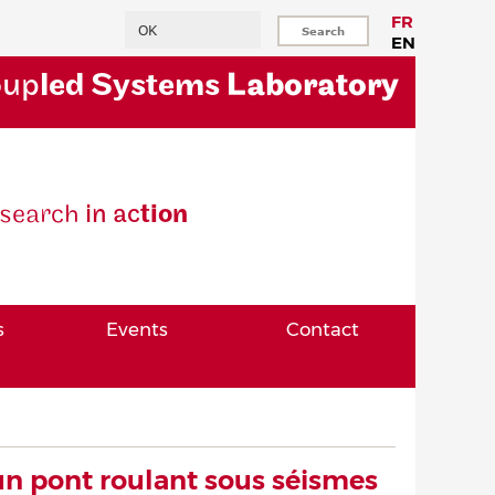
Search
FR
EN
oup
led Systems
Laboratory
se
arch
in ac
tion
s
Events
Contact
un pont roulant sous séismes