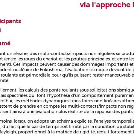
via l'approche
icipants
i
umé
nt un séisme, des multi-contacts/impacts non réguliers se produis
t (entre les roues du chariot et les poutres principales, et entre l
ment). Ces impacts peuvent causer des dommages importants et c
ccident nucléaire de Fukushima, l'évaluation sismique devient de p
 roulants est primordiale pour qu'ils puissent rester manœuvrable
mité.
llement, les calculs des ponts roulants sous sollicitations sismi
es spectrales qui font l'hypothèse d'un comportement purement li
rd’hui, les méthodes dynamiques transitoires non-linéaires attirent
ttent de prendre en compte les multi-contacts/impacts non régulie
isent ainsi à une évaluation plus réaliste de la réponse des pont
oins, lorsqu'on adopte un schéma explicite, l'analyse temporel
, du fait que le pas de temps soit limité par la condition de stabi
Rayleigh, proportionnel à la matrice de rigidité, réduit fortemen