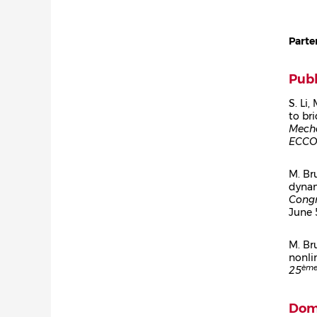
Parte
Publ
S. Li,
to br
Cor
Mech
ECCO
M. Br
dynam
Cor
Congr
June 
M. Br
nonli
Cor
èm
25
Doma