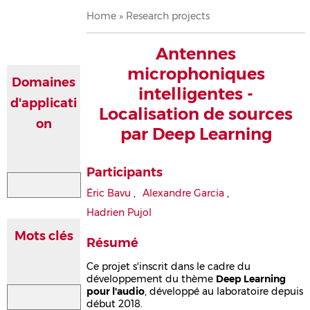
Breadcrumb
Home
Research projects
Antennes
microphoniques
Domaines
intelligentes -
d'applicati
Localisation de sources
on
par Deep Learning
Participants
Éric Bavu
,
Alexandre Garcia
,
Hadrien Pujol
Mots clés
Résumé
Ce projet s'inscrit dans le cadre du
développement du thème
Deep Learning
pour l'audio
, développé au laboratoire depuis
début 2018.