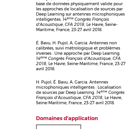
base de données physiquement valide pour
Corps
les approches de localisation de sources par
Deep Learning sur antennes microphoniques
ème
intelligentes.
14
Congrès Français
d'Acoustique
,
CFA 2018
, Le Havre, Seine-
Maritime, France, 23-27 avril 2018.
É. Bavu, H. Pujol, A. Garcia. Antennes non
calibrées, suivi métrologique et problèmes
Corps
inverses : Une approche par Deep Learning.
ème
14
Congrès Français d'Acoustique
,
CFA
2018
, Le Havre, Seine-Maritime, France, 23-27
avril 2018.
H. Pujol, É. Bavu, A. Garcia. Antennes
microphoniques intelligentes : Localisation
Corps
ème
de sources par Deep Learning.
14
Congrès
Français d'Acoustique
,
CFA 2018
, Le Havre,
Seine-Maritime, France, 23-27 avril 2018.
Domaines d'application