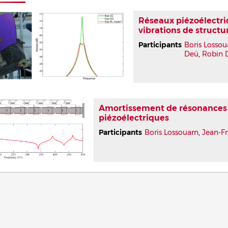
Réseaux piézoélectri
vibrations de struct
Participants
Boris Lossou
Deü
,
Robin 
Amortissement de résonances 
piézoélectriques
Participants
Boris Lossouarn
,
Jean-F