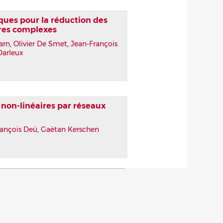
ques pour la réduction des
ures complexes
arn
,
Olivier De Smet
,
Jean-François
Darleux
non-linéaires par réseaux
rançois Deü
,
Gaëtan Kerschen