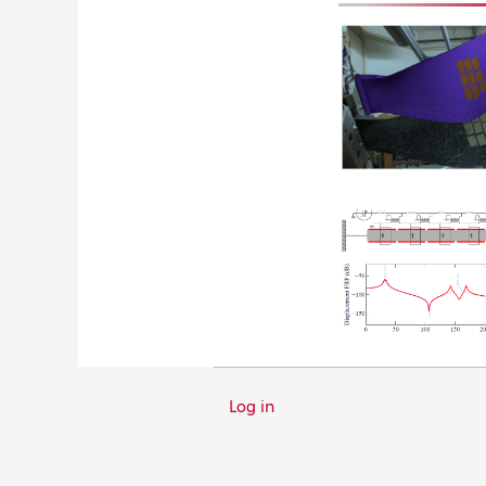
Menu
Log in
du
compte
de