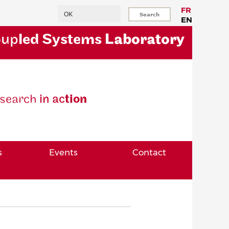
Search
FR
EN
oup
led Systems
Laboratory
se
arch
in ac
tion
s
Events
Contact