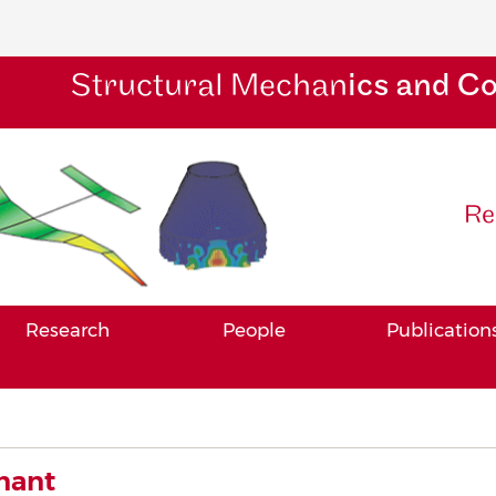
Structural Mechan
ics and C
Re
Research
People
Publication
nant