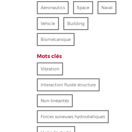
Aeronautics
Space
Naval
Vehicle
Building
Biomécanique
Mots clés
Vibration
Interaction fluide-structure
Non-linéarités
Forces suiveuses hydrostatiques