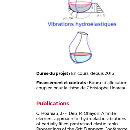
Durée du projet :
En cours, depuis 2016
Financement et contrats :
Bourse d'allocation
couplée pour la thèse de Christophe Hoareau
Publications
C. Hoareau, J.-F. Deü, R. Ohayon. A finite
element approach for hydroelastic vibrations
Corps
of partially filled prestressed elastic tanks.
Proceedings of the
6th European Conference