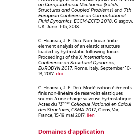
on Computational Mechanics (Solids,
Structures and Coupled Problems)
and
7th
European Conference on Computational
Fluid Dynamics
,
ECCM-ECFD 2018
, Glasgow,
UK, June 11-15, 2018.
C. Hoareau, J.-F. Deü. Non-linear finite
element analysis of an elastic structure
Corps
loaded by hydrostatic following forces.
Proceedings of the
X International
Conference on Structural Dynamics
,
EURODYN 2017
, Rome, Italy, September 10-
13, 2017.
doi
C. Hoareau, J.-F. Deü. Modélisation éléments
finis non-linéaire de réservoirs élastiques
Corps
soumis à une charge suiveuse hydrostatique.
ème
Actes du
13
Colloque National en Calcul
des Structures
,
CSMA 2017
, Giens, Var,
France, 15-19 mai 2017.
lien
Domaines d'application