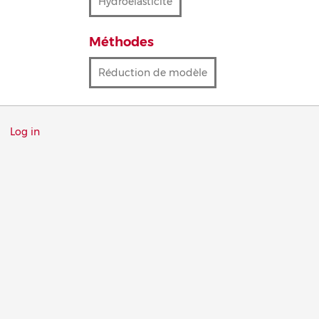
Hydroélasticité
Méthodes
Réduction de modèle
Menu
Log in
du
compte
de
l'utilisateur