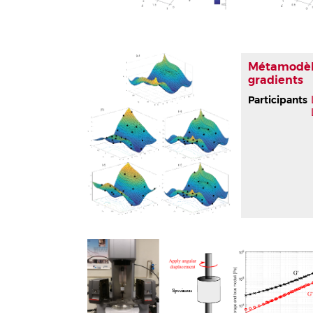
Métamodèl
gradients
Participants