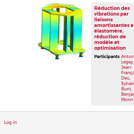
Réduction des
vibrations par
liaisons
amortissantes 
élastomère,
réduction de
modèle et
optimisation
Participants
Antoi
Legay
,
Jean-
Franç
Deü
,
Sylvai
Burri
,
Benja
Morin
Menu
Log in
du