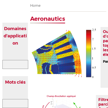
Breadcrumb
Home
Aeronautics
Domaines
Ou
d'applicati
d'
pa
on
to
le
él
Pa
Mots clés
Filt
parc