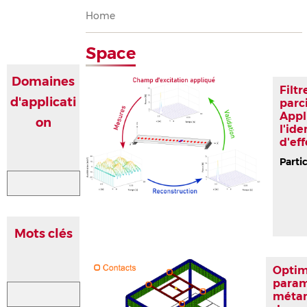
Breadcrumb
Home
Space
Domaines
Filt
d'applicati
parc
Appl
on
l'ide
d'eff
Parti
Mots clés
Optim
param
méta