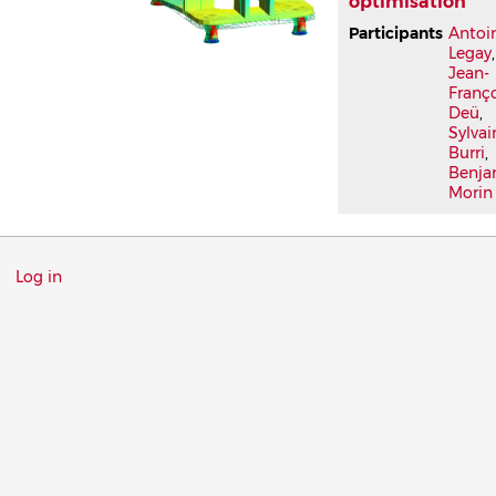
optimisation
Participants
Antoi
Legay
,
Jean-
Franç
Deü
,
Sylvai
Burri
,
Benja
Morin
Menu
Log in
du
compte
de
l'utilisateur