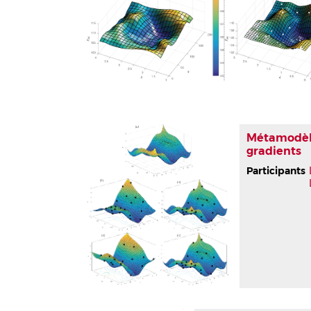
Métamodèl
gradients
Participants