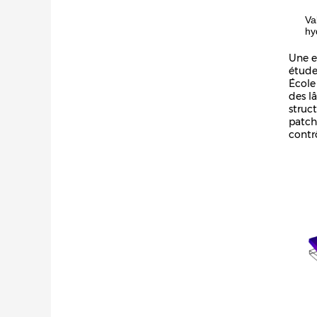
Va
hy
Une e
étude
École
des lâ
struct
patch
contrô