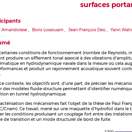
surfaces porta
icipants
r Amandolese
,
Boris Lossouarn
,
Jean-François Deü
,
Yann Wati
umé
certaines conditions de fonctionnement (nombre de Reynolds, inci
nt produire un sifflement tonal associé à des vibrations d'amplit
ématique en hydrodynamique navale dans la mesure où cela augme
erformances et produit un rayonnement acoustique souvent contr
.
ce contexte, les objectifs sont, d'une part, de préciser les mécan
er des modèles fluide-structure permettant d'identifier numériqu
ation en tunnel hydrodynamique.
ractérisation des mécanismes fait l'objet de la thèse de Paul Fr
/Cnam). Ce travail, mené sur une maquette d'hydrofoil dans le
ser les conditions produisant un couplage fort entre des instationn
e de transition et un mode structurel de bord de fuite.