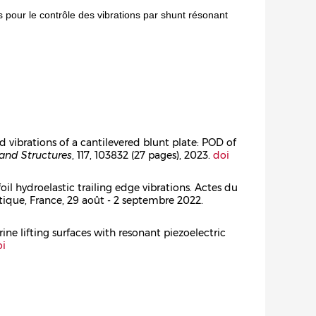
s pour le contrôle des vibrations par shunt résonant
ced vibrations of a cantilevered blunt plate: POD of
 and Structures
, 117, 103832 (27 pages), 2023.
doi
foil hydroelastic trailing edge vibrations. Actes du
ntique, France, 29 août - 2 septembre 2022.
rine lifting surfaces with resonant piezoelectric
oi