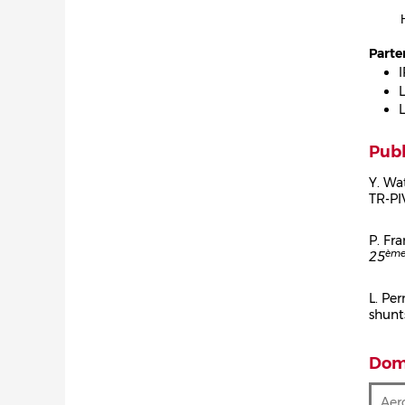
Parte
I
Publ
Y. Wat
TR-PI
Cor
P. Fra
èm
25
Cor
L. Per
shunt
Cor
Doma
Aer