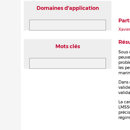
Domaines d'application
Part
Xavie
Rés
Mots clés
Sous 
peuve
probl
les p
marin
Dans 
valid
valid
La ca
LMSSC
préci
régim