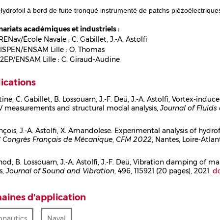
Hydrofoil à bord de fuite tronqué instrumenté de patchs piézoélectrique
nariats académiques et industriels :
RENav/École Navale : C. Gabillet, J.-A. Astolfi
LISPEN/ENSAM Lille : O. Thomas
L2EP/ENSAM Lille : C. Giraud-Audine
ications
ine, C. Gabillet, B. Lossouarn, J.-F. Deü, J.-A. Astolfi, Vortex-indu
V measurements and structural modal analysis,
Journal of Fluids
ps
nçois, J.-A. Astolfi, X. Amandolese. Experimental analysis of hydro
e
Congrès Français de Mécanique
,
CFM 2022
, Nantes, Loire-Atla
ps
nod, B. Lossouarn, J.-A. Astolfi, J.-F. Deü, Vibration damping of ma
s,
Journal of Sound and Vibration
, 496, 115921 (20 pages), 2021.
d
ps
ines d'application
onautics
Naval