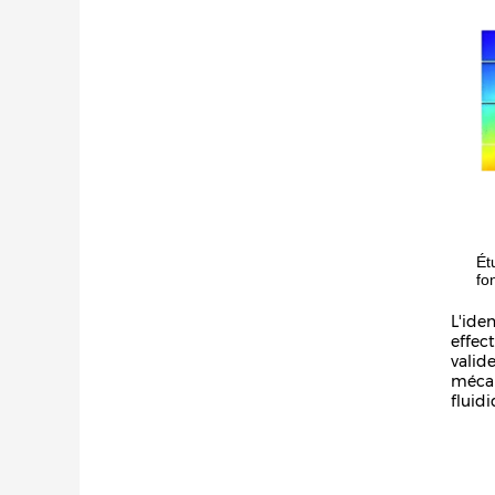
Ét
fo
L'ide
effec
valid
mécan
fluidi