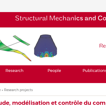
Structural Mechan
ics and C
Re
Research
People
Publication
adcrumb
e
Research projects
ude, modélisation et contrôle du co