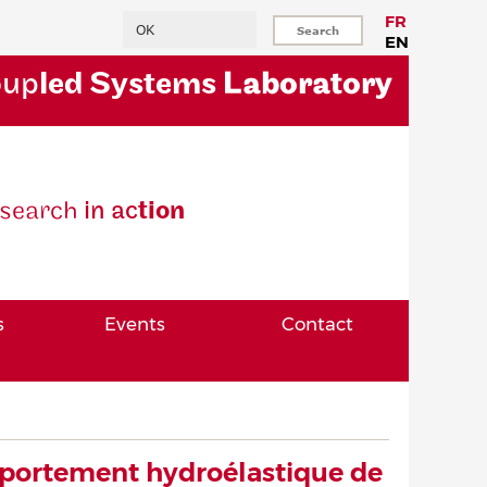
Search
FR
EN
oup
led Systems
Laboratory
se
arch
in ac
tion
s
Events
Contact
mportement hydroélastique de