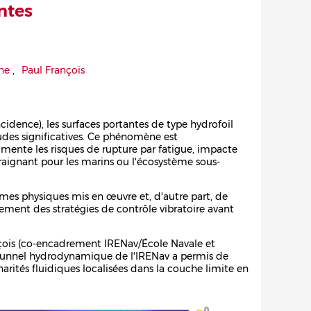
ntes
ne
,
Paul François
dence), les surfaces portantes de type hydrofoil
udes significatives. Ce phénomène est
nte les risques de rupture par fatigue, impacte
aignant pour les marins ou l'écosystème sous-
ismes physiques mis en œuvre et, d'autre part, de
ement des stratégies de contrôle vibratoire avant
ançois (co-encadrement IRENav/École Navale et
 tunnel hydrodynamique de l'IRENav a permis de
arités fluidiques localisées dans la couche limite en