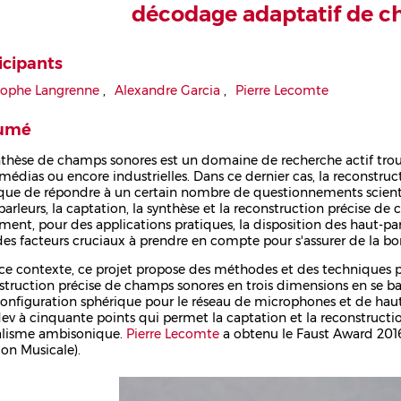
décodage adaptatif de 
icipants
tophe Langrenne
,
Alexandre Garcia
,
Pierre Lecomte
umé
nthèse de champs sonores est un domaine de recherche actif tro
médias ou encore industrielles. Dans ce dernier cas, la reconstru
que de répondre à un certain nombre de questionnements scienti
parleurs, la captation, la synthèse et la reconstruction précise d
ment, pour des applications pratiques, la disposition des haut-parl
des facteurs cruciaux à prendre en compte pour s'assurer de la 
ce contexte, ce projet propose des méthodes et des techniques po
struction précise de champs sonores en trois dimensions en se b
onfiguration sphérique pour le réseau de microphones et de haut-
ev à cinquante points qui permet la captation et la reconstructi
lisme ambisonique.
Pierre Lecomte
a obtenu le Faust Award 2016
ion Musicale).