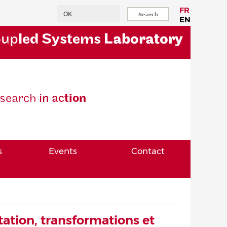
Search
FR
EN
oup
led Systems
Laboratory
se
arch
in ac
tion
s
Events
Contact
tation, transformations et