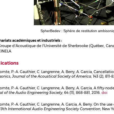
SpherBedev : Sphère de restitution ambisoni
nariats académiques et industriels :
Groupe d'Acoustique de l'Université de Sherbrooke (Québec, Can
CINELA
ications
comte, P.-A. Gauthier, C. Langrenne, A. Berry, A. Garcia, Cancellat
onics,
Journal of the Acoustical Society of America
, 143 (2), 811
ps
omte, P.-A. Gauthier, C. Langrenne, A. Berry, A. Garcia, A fifty-no
al of the Audio Engineering Society
, 64 (11), 868-881, 2016.
doi
ps
comte, P.-A. Gauthier, C. Langrenne, A. Garcia, A. Berry. On the us
39th International Audio Engineering Society Convention
, New Y
ps