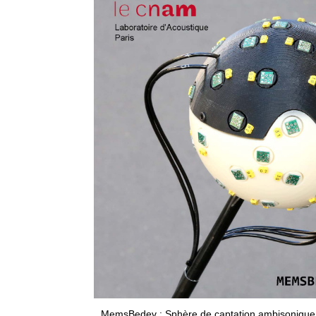
MemsBedev : Sphère de captation ambisonique 