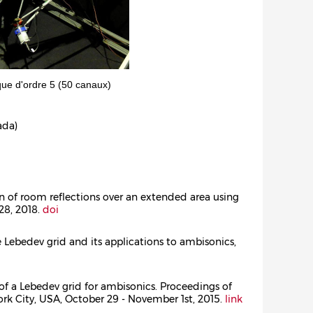
que d'ordre 5 (50 canaux)
ada)
ion of room reflections over an extended area using
-828, 2018.
doi
de Lebedev grid and its applications to ambisonics,
e of a Lebedev grid for ambisonics. Proceedings of
ork City, USA, October 29 - November 1st, 2015.
link