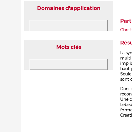
Domaines d'application
Part
Chris
Rés
Mots clés
La sy
multi
impli
haut-
Seule
sont 
Dans 
recon
Une c
Lebed
forma
Créat