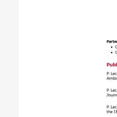
Parte
Publ
P. Le
Ambis
Cor
P. Lec
Journ
Cor
P. Le
the
1
Cor