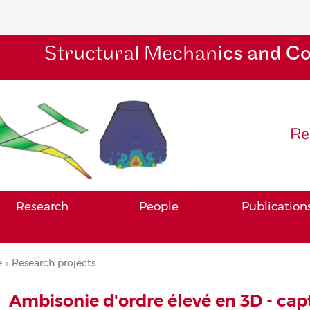
Structural Mechan
ics and C
Re
Research
People
Publication
adcrumb
e
Research projects
Ambisonie d'ordre élevé en 3D - cap