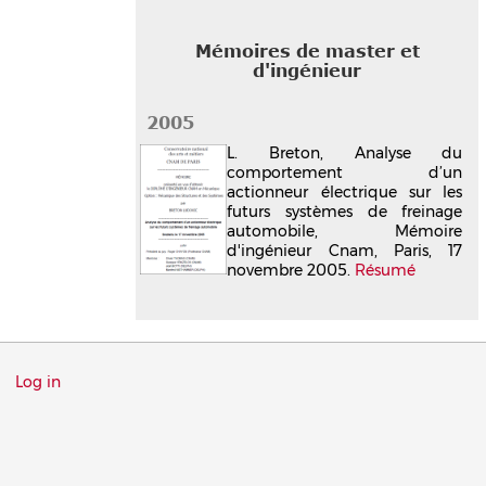
Mémoires de master et
d'ingénieur
2005
L. Breton, Analyse du
comportement d’un
actionneur électrique sur les
futurs systèmes de freinage
automobile, Mémoire
d'ingénieur Cnam, Paris, 17
novembre 2005.
Résumé
Menu
Log in
du
compte
de
l'utilisateur