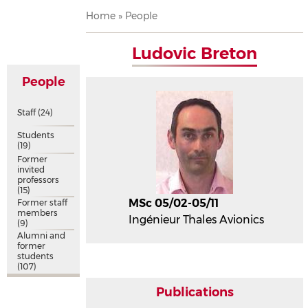
Breadcrumb
Home
People
Ludovic Breton
People
Staff
(24)
Students
(19)
Former
invited
professors
(15)
MSc 05/02-05/11
Former staff
members
Ingénieur Thales Avionics
(9)
Alumni and
former
students
(107)
Publications