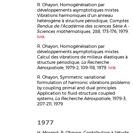
R. Ohayon, Homogénéisation par
développements asymptotiques mixtes.
Vibrations harmoniques d'un anneau
hétérogène à structure périodique,
Comptes
Rendus de l'Académie des sciences Série A -
Sciences mathématiques
, 288, 173-176, 1979.
link
R. Ohayon, Homogénéisation par
développements asymptotiques mixtes.
Calcul des vibrations de milieux élastiques à
structure périodique,
La Recherche
Aérospatiale
, 1979-2, 109-118, 1979.
link
R. Ohayon, Symmetric variational
formulation of harmonic vibrations problems
by coupling primal and dual principles.
Application to fluid-structure coupled
systems,
La Recherche Aérospatiale
, 1979-3,
207-211, 1979.
1977
H. Morand, R. Ohayon, Contribution à l'étude