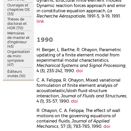
dynamic structural finite element models:
Ouvrages et
Dynamic reaction forces approach and error
chapitres OS
in constitutive equation approach,
La
(33)
Recherche Aérospatiale
, 1991-5, 9-19, 1991.
Thèses de
link
doctorat et
HDR
(70)
Mémoires
de master et
1990
d'ingénieur
(43)
H. Berger, L. Barthe, R. Ohayon, Parametric
Organisation
updating of a finite element model from
de mini-
experimental modal characteristics,
symposia
(47)
Mechanical Systems and Signal Processing
,
4 (3), 233-242, 1990.
doi
Éditeurs
invités
(10)
C. A. Felippa, R. Ohayon, Mixed variational
formulation of finite element analysis of
acoustoelastic/slosh fluid-structure
interaction,
Journal of Fluids and Structures
,
4 (1), 35-57, 1990.
doi
R. Ohayon, C. A. Felippa, The effect of wall
motions on the governing equations of
contained fluids,
Journal of Applied
Mechanics
, 57 (3), 783-785, 1990.
doi