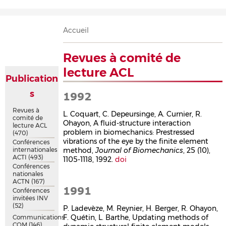
Accueil
Présentation
Recherche
Équipe
Publications
Évènements
Contact
Fil
Accueil
d'Ariane
Revues à comité de
lecture ACL
Publication
s
1992
Revues à
L. Coquart, C. Depeursinge, A. Curnier, R.
comité de
Ohayon, A fluid-structure interaction
lecture ACL
problem in biomechanics: Prestressed
(470)
vibrations of the eye by the finite element
Conférences
internationales
method,
Journal of Biomechanics
, 25 (10),
ACTI
(493)
1105-1118, 1992.
doi
Conférences
nationales
ACTN
(167)
1991
Conférences
invitées INV
(52)
P. Ladevèze, M. Reynier, H. Berger, R. Ohayon,
F. Quétin, L. Barthe, Updating methods of
Communications
COM
(146)