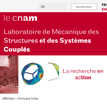
Aller
Rechercher
FR
au
EN
contenu
principal
Laboratoire de Mécanique des
Structures
et des Systè
mes
Couplés
La reche
rche
en
ac
tion
Primary
Afficher — Primary links
links