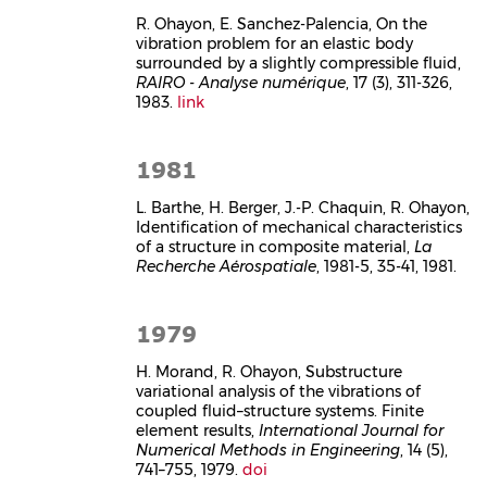
R. Ohayon, E. Sanchez-Palencia, On the
vibration problem for an elastic body
surrounded by a slightly compressible fluid,
RAIRO - Analyse numérique
, 17 (3), 311-326,
1983.
link
1981
L. Barthe, H. Berger, J.-P. Chaquin, R. Ohayon,
Identification of mechanical characteristics
of a structure in composite material,
La
Recherche Aérospatiale
, 1981-5, 35-41, 1981.
1979
H. Morand, R. Ohayon, Substructure
variational analysis of the vibrations of
coupled fluid–structure systems. Finite
element results,
International Journal for
Numerical Methods in Engineering
, 14 (5),
741–755, 1979.
doi