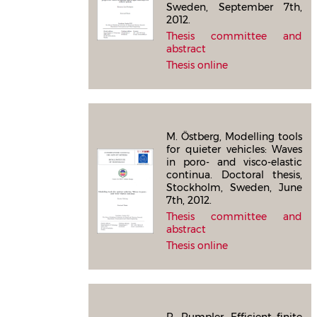
Sweden, September 7th,
2012.
Thesis committee and
abstract
Thesis online
M. Östberg, Modelling tools
for quieter vehicles: Waves
in poro- and visco-elastic
continua. Doctoral thesis,
Stockholm, Sweden, June
7th, 2012.
Thesis committee and
abstract
Thesis online
R. Rumpler, Efficient finite