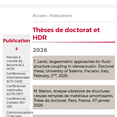
Accueil
Présentation
Recherche
Équipe
Publications
Évènements
Contact
Fil
Accueil
Publications
d'Ariane
Thèses de doctorat et
HDR
Publication
s
2026
Revues à
comité de
T. Landi, Isogeometric approaches for fluid–
lecture ACL
structure coupling in vibroacoustic. Doctoral
(470)
thesis, University of Salerno, Fisciano, Italy,
Conférences
nd
February, 2
, 2026.
internationales
ACTI
(493)
Conférences
nationales
M. Marion, Analyse vibratoire de structures
ACTN
(167)
creuses remplies de matériaux amortissants.
Conférences
Thèse de doctorat, Paris, France, 07 janvier
invitées INV
2026.
(52)
Communications
COM
(146)