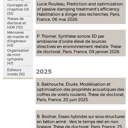
Lucie Rouleau, Prediction and optimization
Ouvrages et
of passive damping treatment's efficiency.
chapitres OS
(33)
Habilitation à diriger des recherches, Paris,
Thèses de
France, 06 mai 2026.
doctorat et
HDR
(70)
Mémoires
P. Thorner, Synthèse sonore 3D par
de master et
d'ingénieur
ambisonie d’ordre élevé de sources
(43)
directives en environnement réaliste. Thèse
Organisation
de doctorat, Paris, France, 09 janvier 2026.
de mini-
symposia
(47)
Éditeurs
2025
invités
(10)
S. Bakhouche, Étude, Modélisation et
optimisation des propriétés acoustiques des
coffres de volets roulants. Thèse de doctorat,
Paris, France, 20 juin 2025.
B. Bodnar, Essais hybrides sur sous-structures
en béton armé : Vers le temps réel en non
linéaire. Thèse de doctorat, Paris, France, 25