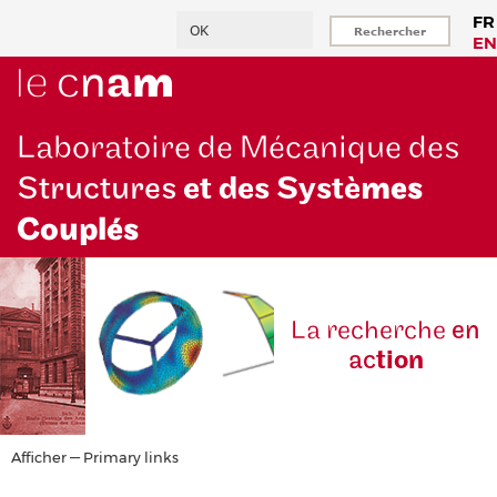
Aller
Rechercher
FR
au
EN
contenu
principal
Laboratoire de Mécanique des
Structures
et des Systè
mes
Couplés
La reche
rche
en
ac
tion
Primary
Afficher — Primary links
links