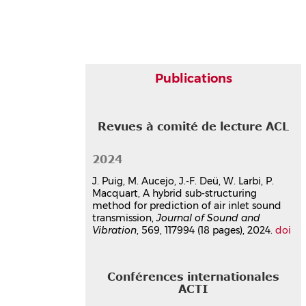
Marseille, France
Communication dans un congrès
hal-03848360v1
Numerical simulation of air inlet
sound insulation
Publications
Julien Puig
,
Jean-François Deü
,
Walid
Larbi
,
Mathieu Aucejo
Inter Noise 2021
, Aug 2021,
Washington DC (virtual), United States.
Revues à comité de lecture ACL
⟨10.3397/IN-2021-1976⟩
Communication dans un congrès
2024
hal-03430385v1
J. Puig, M. Aucejo, J.-F. Deü, W. Larbi, P.
Thèse
Macquart, A hybrid sub-structuring
method for prediction of air inlet sound
Étude et modélisation
transmission,
Journal of Sound and
numérique de la transmission
Vibration
, 569, 117994 (18 pages), 2024.
doi
acoustique des entrées d'air de
fenêtres.
Julien Puig
Conférences internationales
Acoustique [physics.class-ph]. HESAM
ACTI
Université, 2023. Français.
⟨NNT :