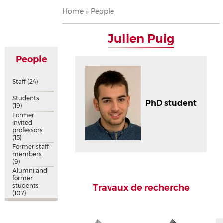
Breadcrumb
Home
People
Julien Puig
People
Staff
(24)
Students
PhD student
(19)
Former
invited
professors
(15)
Former staff
members
(9)
Alumni and
former
students
Travaux de recherche
(107)