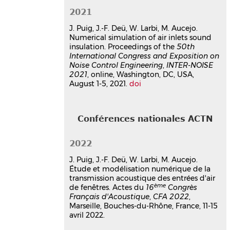
2023HESAC065⟩
2021
Thèse
tel-05600410v1
J. Puig, J.-F. Deü, W. Larbi, M. Aucejo.
Poster
Numerical simulation of air inlets sound
insulation. Proceedings of the
50th
Étude et modélisation
International Congress and Exposition on
numérique de la transmission
Noise Control Engineering
,
INTER-NOISE
acoustique des entrées d'air de
2021
, online, Washington, DC, USA,
fenêtres
August 1-5, 2021.
doi
Julien Puig
,
Jean-François Deü
,
Mathieu Aucejo
,
Walid Larbi
11ème Journées Jeunes Chercheuses et
Conférences nationales ACTN
Chercheurs Acoustique, vibrations et
Bruit, JJCAB2021
, Nov 2021,
Compiègne, France
2022
Poster
hal-04050184v1
J. Puig, J.-F. Deü, W. Larbi, M. Aucejo.
Étude et modélisation numérique de la
transmission acoustique des entrées d'air
ème
de fenêtres. Actes du
16
Congrès
Français d'Acoustique
,
CFA 2022
,
Marseille, Bouches-du-Rhône, France, 11-15
avril 2022.