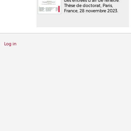
des entrées d’air de fenêtre.
Thèse de doctorat, Paris,
France, 28 novembre 2023.
Menu
Log in
du
compte
de
l'utilisateur