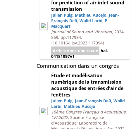
for prediction of air inlet sound
transmission
Julien Puig
,
Mathieu Aucejo
,
Jean-
François Deü
,
Walid Larbi
,
P.
Macquart
Journal of Sound and Vibration
, 2024,
569, pp.117994.
⟨10.1016/j.jsv.2023.117994⟩
Article dans une revue
hal-
04181997v1
Communication dans un congrès
Étude et modélisation
numérique de la transmission
acoustique des entrées d'air de
fenêtres
Julien Puig
,
Jean-François Deü
,
Walid
Larbi
,
Mathieu Aucejo
16ème Congrès Français d'Acoustique,
CFA2022
, Société Française
d'Acoustique; Laboratoire de
Mécanique et d'Acoustique, Apr 2022,