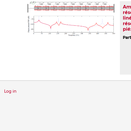
Am
rés
lin
rés
pié
Part
Menu
Log in
du
compte
de
l'utilisateur