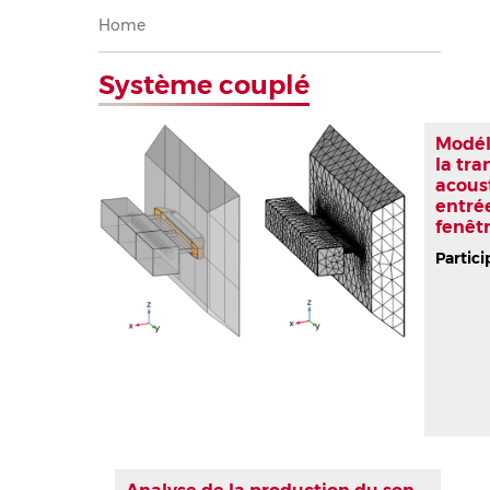
Breadcrumb
Home
Système couplé
Modél
la tra
acous
entrée
fenêt
Partici