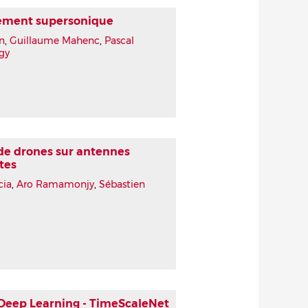
ement supersonique
n
,
Guillaume Mahenc
,
Pascal
gy
 de drones sur antennes
tes
cia
,
Aro Ramamonjy
,
Sébastien
Deep Learning - TimeScaleNet