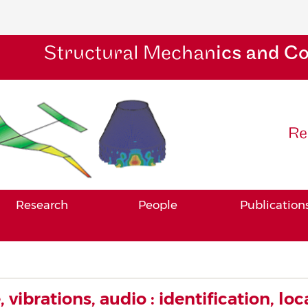
Structural Mechan
ics and C
Re
Research
People
Publication
 vibrations, audio : identification, loc