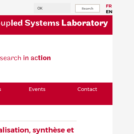
Search
FR
EN
oup
led Systems
Laboratory
se
arch
in ac
tion
s
Events
Contact
alisation, synthèse et