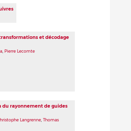
uivres
 transformations et décodage
ia
,
Pierre Lecomte
on du rayonnement de guides
hristophe Langrenne
,
Thomas