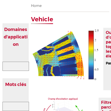
Breadcrumb
Home
Vehicle
Domaines
Ou
d'applicati
d'
pa
on
to
le
él
Pa
Mots clés
Filt
parc