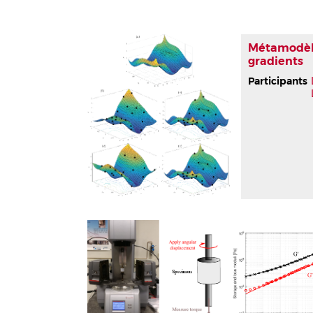
Métamodèl
gradients
Participants