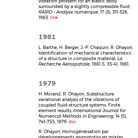
vibration problem for an elastic body
surrounded by a slightly compressible fluid,
RAIRO - Analyse numérique
, 17 (3), 311-326,
1983.
link
1981
L. Barthe, H. Berger, J.-P. Chaquin, R. Ohayon,
Identification of mechanical characteristics
of a structure in composite material,
La
Recherche Aérospatiale
, 1981-5, 35-41, 1981.
1979
H. Morand, R. Ohayon, Substructure
variational analysis of the vibrations of
coupled fluid–structure systems. Finite
element results,
International Journal for
Numerical Methods in Engineering
, 14 (5),
741–755, 1979.
doi
R. Ohayon, Homogénéisation par
développements asymptotiques mixtes.