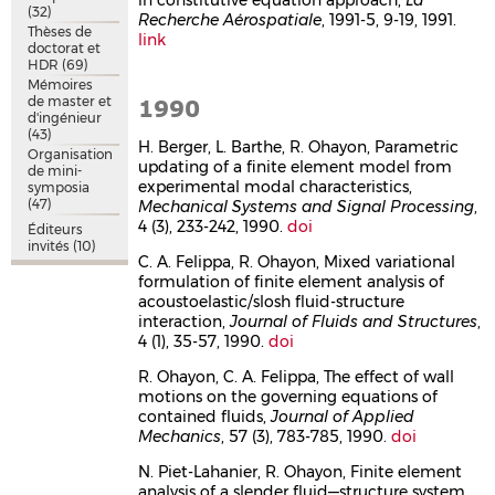
(32)
Recherche Aérospatiale
, 1991-5, 9-19, 1991.
Thèses de
link
doctorat et
HDR
(69)
Mémoires
de master et
1990
d'ingénieur
(43)
H. Berger, L. Barthe, R. Ohayon, Parametric
Organisation
updating of a finite element model from
de mini-
experimental modal characteristics,
symposia
(47)
Mechanical Systems and Signal Processing
,
4 (3), 233-242, 1990.
doi
Éditeurs
invités
(10)
C. A. Felippa, R. Ohayon, Mixed variational
formulation of finite element analysis of
acoustoelastic/slosh fluid-structure
interaction,
Journal of Fluids and Structures
,
4 (1), 35-57, 1990.
doi
R. Ohayon, C. A. Felippa, The effect of wall
motions on the governing equations of
contained fluids,
Journal of Applied
Mechanics
, 57 (3), 783-785, 1990.
doi
N. Piet-Lahanier, R. Ohayon, Finite element
analysis of a slender fluid—structure system,