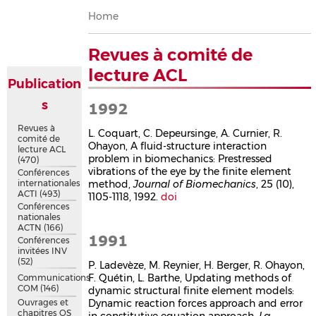
Breadcrumb
Home
Revues à comité de
lecture ACL
Publication
s
1992
Revues à
L. Coquart, C. Depeursinge, A. Curnier, R.
comité de
Ohayon, A fluid-structure interaction
lecture ACL
problem in biomechanics: Prestressed
(470)
vibrations of the eye by the finite element
Conférences
internationales
method,
Journal of Biomechanics
, 25 (10),
ACTI
(493)
1105-1118, 1992.
doi
Conférences
nationales
ACTN
(166)
1991
Conférences
invitées INV
(52)
P. Ladevèze, M. Reynier, H. Berger, R. Ohayon,
F. Quétin, L. Barthe, Updating methods of
Communications
COM
(146)
dynamic structural finite element models:
Ouvrages et
Dynamic reaction forces approach and error
chapitres OS
in constitutive equation approach,
La